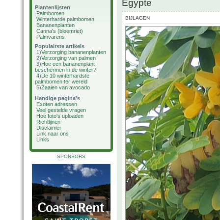
Egypte
Plantenlijsten
Palmbomen
BIJLAGEN
Winterharde palmbomen
Bananenplanten
Canna's (bloemriet)
Palmvarens
Populairste artikels
1)
Verzorging bananenplanten
2)
Verzorging van palmen
3)
Hoe een bananenplant
beschermen in de winter?
4)
De 10 winterhardste
palmbomen ter wereld
5)
Zaaien van avocado
Handige pagina's
Exoten adressen
Veel gestelde vragen
Hoe foto's uploaden
Richtlijnen
Disclaimer
Link naar ons
Links
SPONSORS