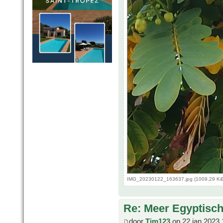
IMG_20230122_163637.jpg (1009.29 KiB
Re: Meer Egyptisc
door
Tim123
op 22 jan 2023 