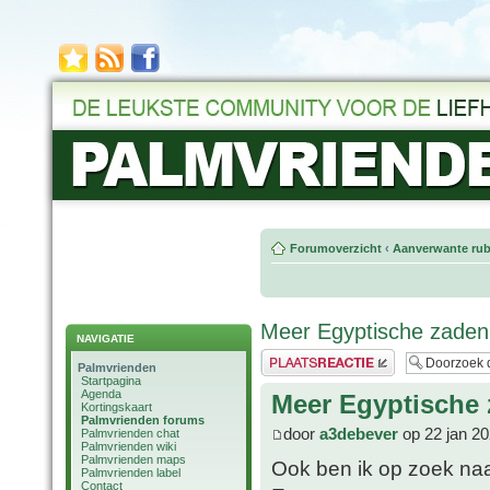
Forumoverzicht
‹
Aanverwante rub
Meer Egyptische zaden
NAVIGATIE
Plaats een reactie
Palmvrienden
Startpagina
Agenda
Meer Egyptische
Kortingskaart
Palmvrienden forums
door
a3debever
op 22 jan 20
Palmvrienden chat
Palmvrienden wiki
Palmvrienden maps
Ook ben ik op zoek na
Palmvrienden label
Contact