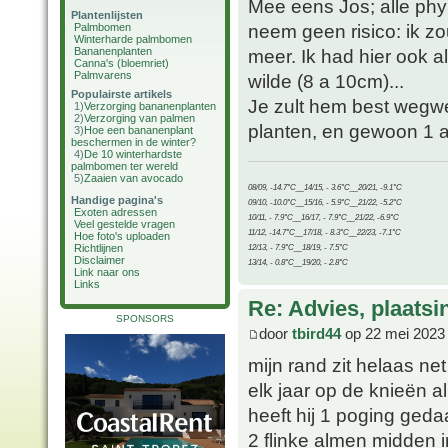
Mee eens Jos; alle phyl
Plantenlijsten
neem geen risico: ik zo
Palmbomen
Winterharde palmbomen
Bananenplanten
meer. Ik had hier ook al
Canna's (bloemriet)
Palmvarens
wilde (8 a 10cm)...
Populairste artikels
Je zult hem best wegwe
1)
Verzorging bananenplanten
2)
Verzorging van palmen
planten, en gewoon 1 a 
3)
Hoe een bananenplant
beschermen in de winter?
4)
De 10 winterhardste
palmbomen ter wereld
5)
Zaaien van avocado
08/09, -14.7°C__14/15, - 3.6°C__20/21, -9.1°C
Handige pagina's
09/10, -10.0°C__15/16, - 5.9°C__21/22, -5.2°C
Exoten adressen
10/11, - 7.9°C__16/17, - 7.9°C__21/22, -6.9°C
Veel gestelde vragen
11/12, -14.7°C__17/18, - 8.3°C__22/23, -7.1°C
Hoe foto's uploaden
Richtlijnen
12/13, - 7.9°C__18/19, - 7.5°C
Disclaimer
13/14, - 0.8°C__19/20, - 2.8°C
Link naar ons
Links
Re: Advies, plaatsi
SPONSORS
door
tbird44
op 22 mei 2023
mijn rand zit helaas ne
elk jaar op de knieën a
heeft hij 1 poging ged
2 flinke almen midden 