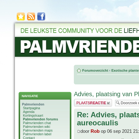
Forumoverzicht
‹
Exotische plant
Advies, plaatsing van P
NAVIGATIE
Plaats een reactie
Palmvrienden
Startpagina
Agenda
Re: Advies, plaat
Kortingskaart
Palmvrienden forums
aureocaulis
Palmvrienden chat
Palmvrienden wiki
Palmvrienden maps
door
Rob
op 06 sep 2021 21
Palmvrienden label
Contact