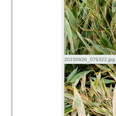
20230926_075322.jpg 