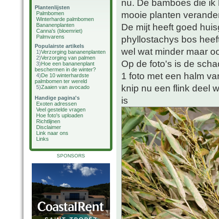
nu. De bamboes die ik 
Plantenlijsten
mooie planten verander
Palmbomen
Winterharde palmbomen
De mijt heeft goed huis
Bananenplanten
Canna's (bloemriet)
Palmvarens
phyllostachys bos hee
Populairste artikels
wel wat minder maar oo
1)
Verzorging bananenplanten
2)
Verzorging van palmen
Op de foto's is de sch
3)
Hoe een bananenplant
beschermen in de winter?
1 foto met een halm van 
4)
De 10 winterhardste
palmbomen ter wereld
knip nu een flink deel
5)
Zaaien van avocado
Handige pagina's
is
Exoten adressen
Veel gestelde vragen
Hoe foto's uploaden
Richtlijnen
Disclaimer
Link naar ons
Links
SPONSORS