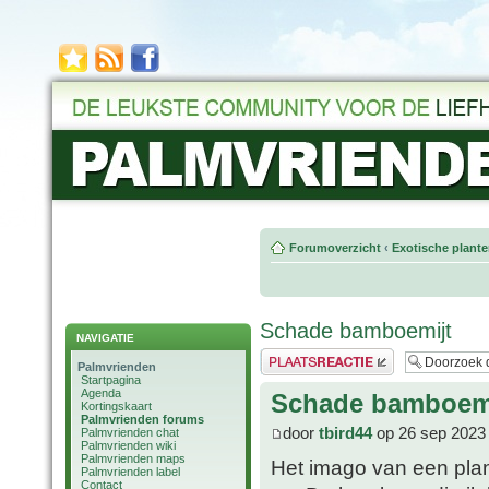
Forumoverzicht
‹
Exotische plant
Schade bamboemijt
NAVIGATIE
Plaats een reactie
Palmvrienden
Startpagina
Agenda
Schade bamboem
Kortingskaart
Palmvrienden forums
door
tbird44
op 26 sep 2023
Palmvrienden chat
Palmvrienden wiki
Palmvrienden maps
Het imago van een plant
Palmvrienden label
Contact