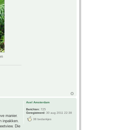
en
Axel Amsterdam
Berichten:
725
Geregistreerd:
30 aug 2011 22:38
eve manier.
38 bedankjes
en inpakken.
reetview. Die