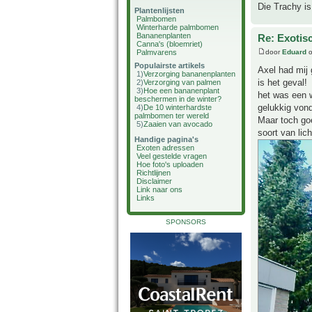
Die Trachy is
Plantenlijsten
Palmbomen
Winterharde palmbomen
Bananenplanten
Re: Exotis
Canna's (bloemriet)
door
Eduard
o
Palmvarens
Populairste artikels
Axel had mij 
1)
Verzorging bananenplanten
is het geval!
2)
Verzorging van palmen
3)
Hoe een bananenplant
het was een 
beschermen in de winter?
gelukkig vond
4)
De 10 winterhardste
palmbomen ter wereld
Maar toch goe
5)
Zaaien van avocado
soort van lic
Handige pagina's
Exoten adressen
Veel gestelde vragen
Hoe foto's uploaden
Richtlijnen
Disclaimer
Link naar ons
Links
SPONSORS