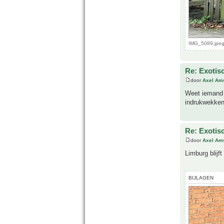
IMG_5089.jpeg
Re: Exotis
door
Axel Am
Weet iemand e
indrukwekken
Re: Exotis
door
Axel Am
Limburg blijf
BIJLAGEN