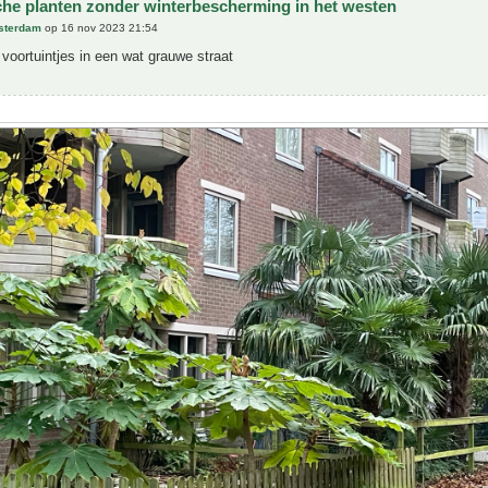
che planten zonder winterbescherming in het westen
sterdam
op 16 nov 2023 21:54
voortuintjes in een wat grauwe straat