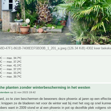
8D-47F1-861B-7408EEF5BD0B_1_201_a.jpeg (126.34 KiB) 4302 keer bekek
ºC --- max. 34.7ºC
ºC --- max. 37.2ºC
ºC --- max. 41.1ºC
ºC --- max. 37.1ºC
ºC --- max. 33.2ºC
ºC --- max. 39.7ºC
che planten zonder winterbescherming in het westen
sterdam
op 11 nov 2023 19:42
rd, zo te zien beschermen de bewoners deze phoenix al jaren op een effecti
k knippen ze de bladeren net voor de winter wat bij met het oog op snel kunn
hebbers want in 2009 stond er al een phoenix in pot op dezelfde plek volgens st