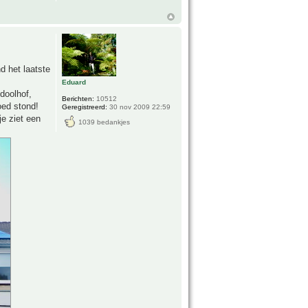
d het laatste
Eduard
doolhof,
Berichten:
10512
oed stond!
Geregistreerd:
30 nov 2009 22:59
je ziet een
1039 bedankjes