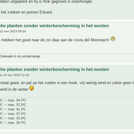
ebben uitgeplant en hij is flink gegroeid in stamhoogte.
 het zoeken en posten Eduard.
che planten zonder winterbescherming in het westen
12 nov 2023 09:04
s hebben het goed naar de zin daar aan de costa del Mestreech
 Dalmatië in mn achtertuintje.
che planten zonder winterbescherming in het westen
p 12 nov 2023 11:42
staat goed, en pal op het zuiden in een hoek, vrij weinig wind en zeker geen 
wind in de winter
ºC --- max. 34.7ºC
ºC --- max. 37.2ºC
ºC --- max. 41.1ºC
ºC --- max. 37.1ºC
ºC --- max. 33.2ºC
ºC --- max. 39.7ºC