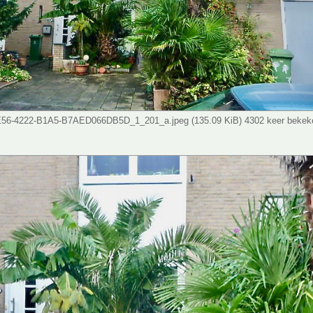
56-4222-B1A5-B7AED066DB5D_1_201_a.jpeg (135.09 KiB) 4302 keer bekek