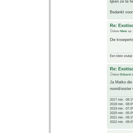
lijken ze te h
Bedankt voor
Re: Exotis
door
Mate
op 
Die knoepert
Een klein stukje
Re: Exotis
door
Eduard
o
Ja Matko die 
noord/ooster 
2017 min. -08.1
2018 min. -08.6
2019 min. -07.0
2020 min. -05.0
2021 min. -09.1
2022 min. -09.0