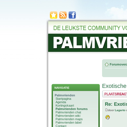
Forumoverz
Exotische
NAVIGATIE
Plaats een reactie
Palmvrienden
Startpagina
Agenda
Re: Exoti
Kortingskaart
Palmvrienden forums
door
Lagarto
o
Palmvrienden chat
Palmvrienden wiki
Palmvrienden maps
Palmvrienden label
Contact