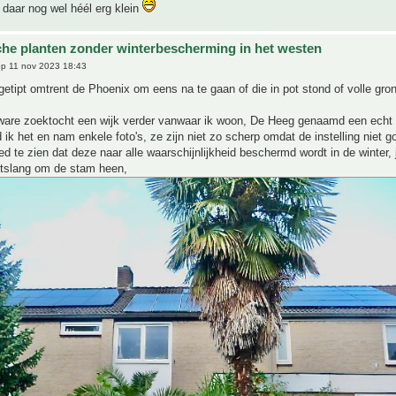
 daar nog wel héél erg klein
che planten zonder winterbescherming in het westen
p 11 nov 2023 18:43
getipt omtrent de Phoenix om eens na te gaan of die in pot stond of volle gron
ware zoektocht een wijk verder vanwaar ik woon, De Heeg genaamd een echt 
 ik het en nam enkele foto's, ze zijn niet zo scherp omdat de instelling niet g
d te zien dat deze naar alle waarschijnlijkheid beschermd wordt in de winter, 
htslang om de stam heen,