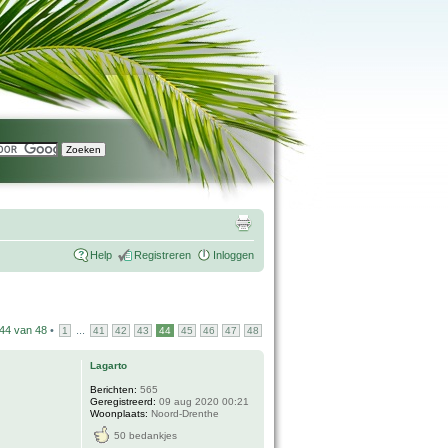
Help
Registreren
Inloggen
44
van
48
•
...
1
41
42
43
44
45
46
47
48
Lagarto
Berichten:
565
Geregistreerd:
09 aug 2020 00:21
Woonplaats:
Noord-Drenthe
50 bedankjes