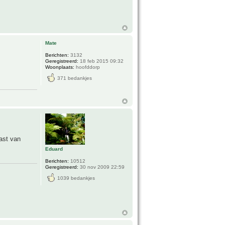
Mate
Berichten:
3132
Geregistreerd:
18 feb 2015 09:32
Woonplaats:
hoofddorp
371 bedankjes
last van
Eduard
Berichten:
10512
Geregistreerd:
30 nov 2009 22:59
1039 bedankjes