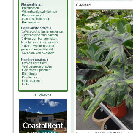
Plantenlijsten
BIJLAGEN
Palmbomen
Winterharde palmbomen
Bananenplanten
Canna's (bloemriet)
Palmvarens
Populairste artikels
1)
Verzorging bananenplanten
2)
Verzorging van palmen
3)
Hoe een bananenplant
beschermen in de winter?
4)
De 10 winterhardste
palmbomen ter wereld
5)
Zaaien van avocado
Handige pagina's
Exoten adressen
Veel gestelde vragen
Hoe foto's uploaden
Richtlijnen
Disclaimer
Link naar ons
Links
SPONSORS