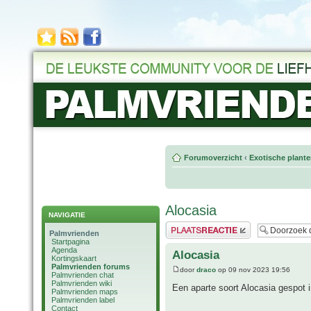
Forumoverzicht
‹
Exotische plant
Alocasia
NAVIGATIE
Plaats een reactie
Palmvrienden
Startpagina
Agenda
Alocasia
Kortingskaart
Palmvrienden forums
door
draco
op 09 nov 2023 19:56
Palmvrienden chat
Palmvrienden wiki
Een aparte soort Alocasia gespot i
Palmvrienden maps
Palmvrienden label
Contact