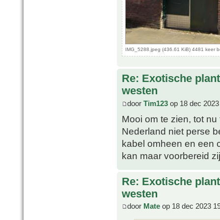
IMG_5288.jpeg (436.61 KiB) 4481 keer 
Re: Exotische plan
westen
door
Tim123
op 18 dec 2023
Mooi om te zien, tot n
Nederland niet perse b
kabel omheen en een co
kan maar voorbereid zi
Re: Exotische plan
westen
door
Mate
op 18 dec 2023 1