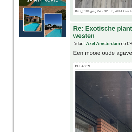
IMG_5104.jpeg (522.92 KiB) 4914 keer 
Re: Exotische plan
westen
door
Axel Amsterdam
op 09
Een mooie oude agave 
BIJLAGEN