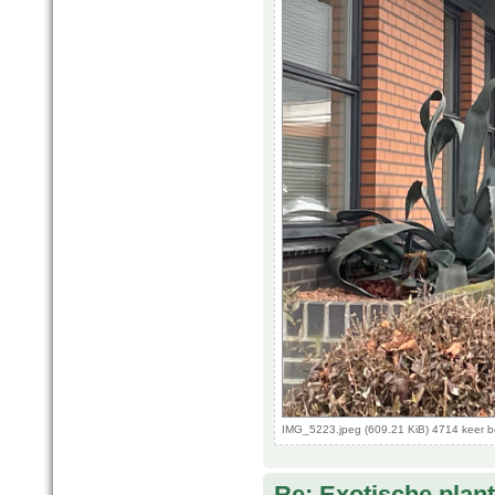
IMG_5223.jpeg (609.21 KiB) 4714 keer 
Re: Exotische plan