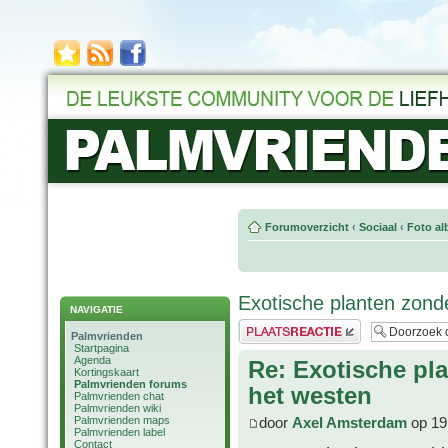
Forumoverzicht
‹
Sociaal
‹
Foto al
Exotische planten zond
NAVIGATIE
Plaats een reactie
Palmvrienden
Startpagina
Agenda
Re: Exotische pl
Kortingskaart
Palmvrienden forums
het westen
Palmvrienden chat
Palmvrienden wiki
Palmvrienden maps
door
Axel Amsterdam
op 19
Palmvrienden label
Contact