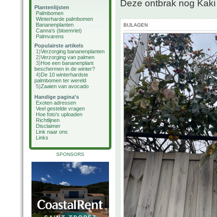
Deze ontbrak nog Kaki
Plantenlijsten
Palmbomen
Winterharde palmbomen
Bananenplanten
BIJLAGEN
Canna's (bloemriet)
Palmvarens
Populairste artikels
1)
Verzorging bananenplanten
2)
Verzorging van palmen
3)
Hoe een bananenplant
beschermen in de winter?
4)
De 10 winterhardste
palmbomen ter wereld
5)
Zaaien van avocado
Handige pagina's
Exoten adressen
Veel gestelde vragen
Hoe foto's uploaden
Richtlijnen
Disclaimer
Link naar ons
Links
SPONSORS