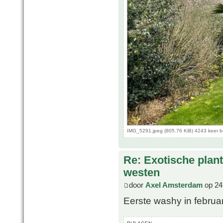
IMG_5291.jpeg (805.76 KiB) 4243 keer 
Re: Exotische plan
westen
door
Axel Amsterdam
op 24
Eerste washy in februar