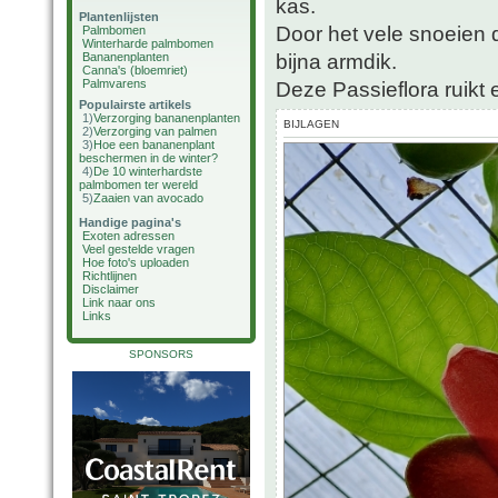
kas.
Plantenlijsten
Door het vele snoeien 
Palmbomen
Winterharde palmbomen
bijna armdik.
Bananenplanten
Canna's (bloemriet)
Palmvarens
Deze Passieflora ruikt e
Populairste artikels
1)
Verzorging bananenplanten
BIJLAGEN
2)
Verzorging van palmen
3)
Hoe een bananenplant
beschermen in de winter?
4)
De 10 winterhardste
palmbomen ter wereld
5)
Zaaien van avocado
Handige pagina's
Exoten adressen
Veel gestelde vragen
Hoe foto's uploaden
Richtlijnen
Disclaimer
Link naar ons
Links
SPONSORS