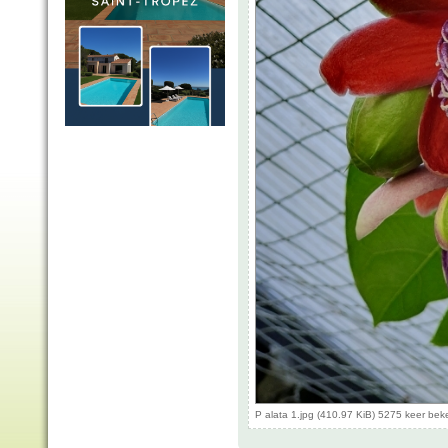
P alata 1.jpg (410.97 KiB) 5275 keer be