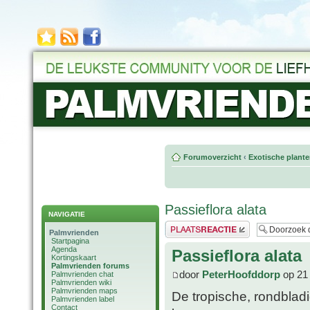
Forumoverzicht
‹
Exotische plant
Passieflora alata
NAVIGATIE
Plaats een reactie
Palmvrienden
Startpagina
Agenda
Passieflora alata
Kortingskaart
Palmvrienden forums
door
PeterHoofddorp
op 21 
Palmvrienden chat
Palmvrienden wiki
Palmvrienden maps
De tropische, rondbladi
Palmvrienden label
Contact