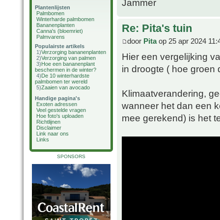
Jammer
Plantenlijsten
Palmbomen
Winterharde palmbomen
Bananenplanten
Re: Pita's tuin
Canna's (bloemriet)
Palmvarens
door
Pita
op 25 apr 2024 11:
Populairste artikels
1)
Verzorging bananenplanten
Hier een vergelijking va
2)
Verzorging van palmen
3)
Hoe een bananenplant
in droogte ( hoe groen 
beschermen in de winter?
4)
De 10 winterhardste
palmbomen ter wereld
5)
Zaaien van avocado
Klimaatverandering, g
Handige pagina's
wanneer het dan een ke
Exoten adressen
Veel gestelde vragen
mee gerekend) is het 
Hoe foto's uploaden
Richtlijnen
Disclaimer
Link naar ons
Links
SPONSORS