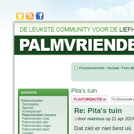
Forumoverzicht
‹
Sociaal
‹
Foto al
Pita's tuin
NAVIGATIE
Plaats een reactie
Palmvrienden
Startpagina
Agenda
Re: Pita's tuin
Kortingskaart
Palmvrienden forums
door
marinus
op 21 apr 2024
Palmvrienden chat
Palmvrienden wiki
Palmvrienden maps
Dat ziet er niet best uii.
Palmvrienden label
Contact