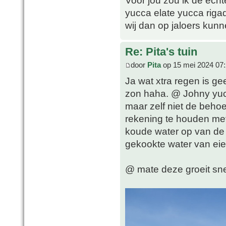
Voor jou zou ik de echt
yucca elate yucca rigad
wij dan op jaloers kunn
Re: Pita's tuin
door
Pita
op 15 mei 2024 07
Ja wat xtra regen is g
zon haha. @ Johny yucc
maar zelf niet de beho
rekening te houden met
koude water op van de 
gekookte water van eie
@ mate deze groeit sne