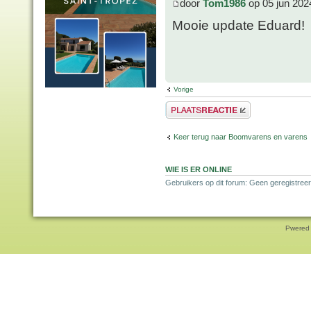
door
Tom1986
op 05 jun 202
Mooie update Eduard!
Vorige
Plaats een reactie
Keer terug naar Boomvarens en varens
WIE IS ER ONLINE
Gebruikers op dit forum: Geen geregistreer
Pwered