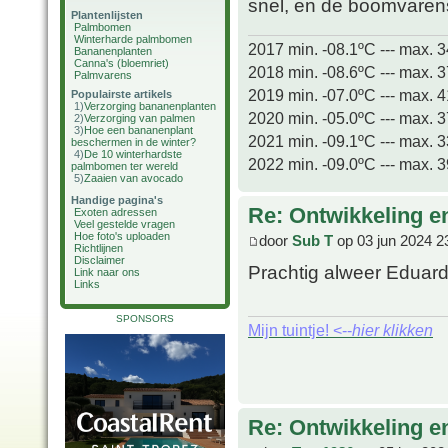
snel, en de boomvare
Plantenlijsten
Palmbomen
Winterharde palmbomen
2017 min. -08.1ºC --- max. 
Bananenplanten
Canna's (bloemriet)
2018 min. -08.6ºC --- max. 
Palmvarens
2019 min. -07.0ºC --- max. 
Populairste artikels
1)
Verzorging bananenplanten
2020 min. -05.0ºC --- max. 
2)
Verzorging van palmen
3)
Hoe een bananenplant
2021 min. -09.1ºC --- max. 
beschermen in de winter?
4)
De 10 winterhardste
2022 min. -09.0ºC --- max. 
palmbomen ter wereld
5)
Zaaien van avocado
Handige pagina's
Re: Ontwikkeling e
Exoten adressen
Veel gestelde vragen
Hoe foto's uploaden
door
Sub T
op 03 jun 2024 2
Richtlijnen
Disclaimer
Prachtig alweer Eduard,
Link naar ons
Links
SPONSORS
Mijn tuintje! <--
hier klikken
Re: Ontwikkeling e