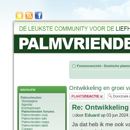
Forumoverzicht
‹
Exotische plant
Ontwikkeling en groei 
NAVIGATIE
Plaats een reactie
Palmvrienden
Startpagina
Agenda
Re: Ontwikkeling
Kortingskaart
Palmvrienden forums
door
Eduard
op 03 jun 2024 
Palmvrienden chat
Palmvrienden wiki
Palmvrienden maps
Ja dat heb ik me ook va
Palmvrienden label
Contact