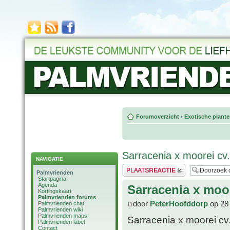
Forumoverzicht
‹
Exotische plant
Sarracenia x moorei cv.
NAVIGATIE
Plaats een reactie
Palmvrienden
Startpagina
Agenda
Sarracenia x moor
Kortingskaart
Palmvrienden forums
door
PeterHoofddorp
op 28 
Palmvrienden chat
Palmvrienden wiki
Palmvrienden maps
Sarracenia x moorei cv.
Palmvrienden label
Contact