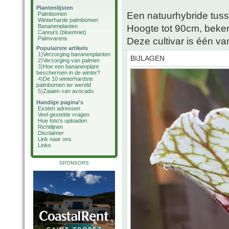
Plantenlijsten
Een natuurhybride tussen
Palmbomen
Winterharde palmbomen
Hoogte tot 90cm, beker
Bananenplanten
Canna's (bloemriet)
Palmvarens
Deze cultivar is één v
Populairste artikels
1)
Verzorging bananenplanten
BIJLAGEN
2)
Verzorging van palmen
3)
Hoe een bananenplant
beschermen in de winter?
4)
De 10 winterhardste
palmbomen ter wereld
5)
Zaaien van avocado
Handige pagina's
Exoten adressen
Veel gestelde vragen
Hoe foto's uploaden
Richtlijnen
Disclaimer
Link naar ons
Links
SPONSORS