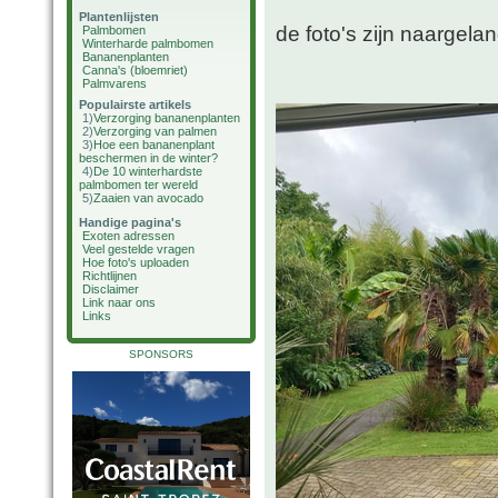
Plantenlijsten
de foto's zijn naargelan
Palmbomen
Winterharde palmbomen
Bananenplanten
Canna's (bloemriet)
Palmvarens
Populairste artikels
1)
Verzorging bananenplanten
2)
Verzorging van palmen
3)
Hoe een bananenplant
beschermen in de winter?
4)
De 10 winterhardste
palmbomen ter wereld
5)
Zaaien van avocado
Handige pagina's
Exoten adressen
Veel gestelde vragen
Hoe foto's uploaden
Richtlijnen
Disclaimer
Link naar ons
Links
SPONSORS