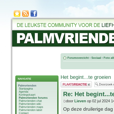
Forumoverzicht
‹
Sociaal
‹
Foto al
Het begint...te groeien
NAVIGATIE
Plaats een reactie
Palmvrienden
Startpagina
Agenda
Re: Het begint...t
Kortingskaart
Palmvrienden forums
door
Lieven
op 02 jul 2024 1
Palmvrienden chat
Palmvrienden wiki
Palmvrienden maps
Op deze druilerige dag
Palmvrienden label
Contact