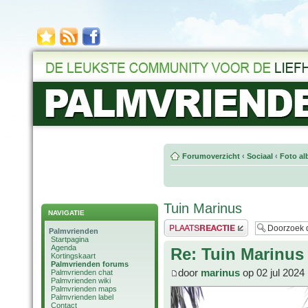
Forumoverzicht
‹
Sociaal
‹
Foto al
Tuin Marinus
NAVIGATIE
Plaats een reactie
Palmvrienden
Startpagina
Agenda
Re: Tuin Marinus
Kortingskaart
Palmvrienden forums
door
marinus
op 02 jul 2024
Palmvrienden chat
Palmvrienden wiki
Palmvrienden maps
Palmvrienden label
Contact