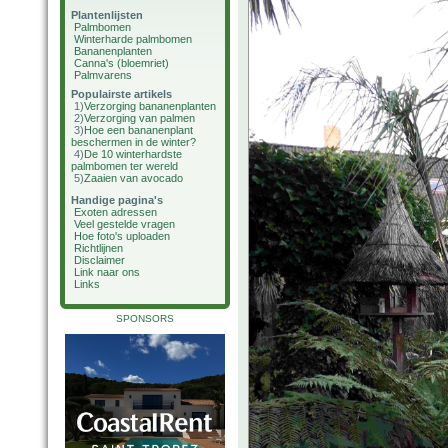
Plantenlijsten
Palmbomen
Winterharde palmbomen
Bananenplanten
Canna's (bloemriet)
Palmvarens
Populairste artikels
1)
Verzorging bananenplanten
2)
Verzorging van palmen
3)
Hoe een bananenplant
beschermen in de winter?
4)
De 10 winterhardste
palmbomen ter wereld
5)
Zaaien van avocado
Handige pagina's
Exoten adressen
Veel gestelde vragen
Hoe foto's uploaden
Richtlijnen
Disclaimer
Link naar ons
Links
SPONSORS