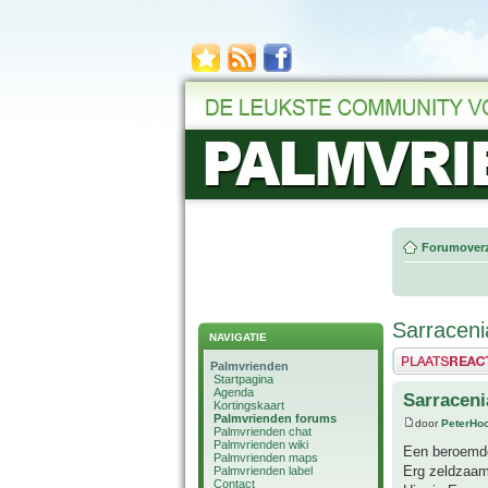
Forumoverz
Sarraceni
NAVIGATIE
Plaats een reactie
Palmvrienden
Startpagina
Agenda
Sarraceni
Kortingskaart
Palmvrienden forums
door
PeterHo
Palmvrienden chat
Palmvrienden wiki
Een beroemde
Palmvrienden maps
Erg zeldzaam 
Palmvrienden label
Contact