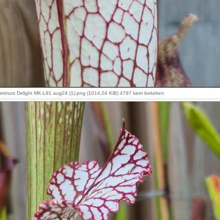
Helmuts Delight MK-L81 aug24 (1).png (1014.04 KiB) 4797 keer bekeken