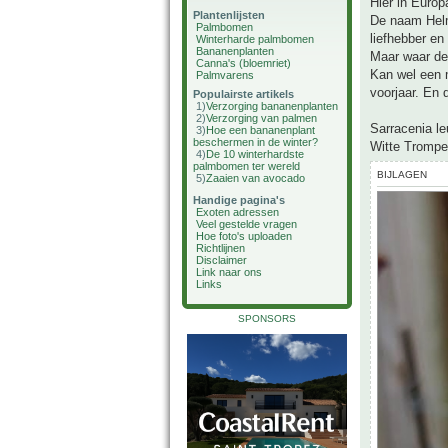
Hier in Europ
Plantenlijsten
De naam Helm
Palmbomen
liefhebber en
Winterharde palmbomen
Bananenplanten
Maar waar dez
Canna's (bloemriet)
Kan wel een m
Palmvarens
voorjaar. En 
Populairste artikels
1)
Verzorging bananenplanten
2)
Verzorging van palmen
Sarracenia le
3)
Hoe een bananenplant
beschermen in de winter?
Witte Trompe
4)
De 10 winterhardste
palmbomen ter wereld
BIJLAGEN
5)
Zaaien van avocado
Handige pagina's
Exoten adressen
Veel gestelde vragen
Hoe foto's uploaden
Richtlijnen
Disclaimer
Link naar ons
Links
SPONSORS