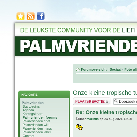
Forumoverzicht
‹
Sociaal
‹
Foto al
Onze kleine tropische t
NAVIGATIE
Plaats een reactie
Palmvrienden
Startpagina
Agenda
Re: Onze kleine tropisch
Kortingskaart
Palmvrienden forums
door
marinus
op 24 aug 2024 12:18
Palmvrienden chat
Palmvrienden wiki
Palmvrienden maps
Palmvrienden label
Contact