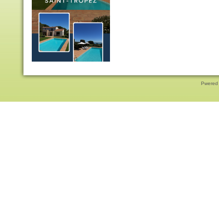
Pwered