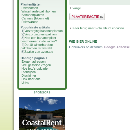
Plantenlijsten
Palmbomen
Vorige
Winterharde palmbomen
Bananenplanten
Plaats een reactie
Canna's (bloemriet)
Palmvarens
Populairste artikels
Keer terug naar Foto album en video
1)
Verzorging bananenplanten
2)
Verzorging van palmen
3)
Hoe een bananenplant
beschermen in de winter?
WIE IS ER ONLINE
4)
De 10 winterhardste
Gebruikers op dit forum:
Google Adsense 
palmbomen ter wereld
5)
Zaaien van avocado
Handige pagina's
Exoten adressen
Veel gestelde vragen
Hoe foto's uploaden
Richtlijnen
Disclaimer
Link naar ons
Links
SPONSORS