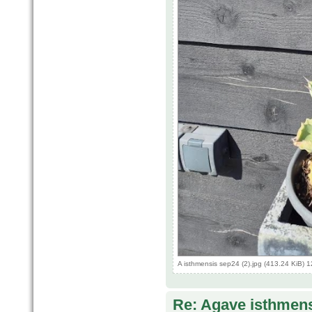
A isthmensis sep24 (2).jpg (413.24 KiB)
Re: Agave isthmens