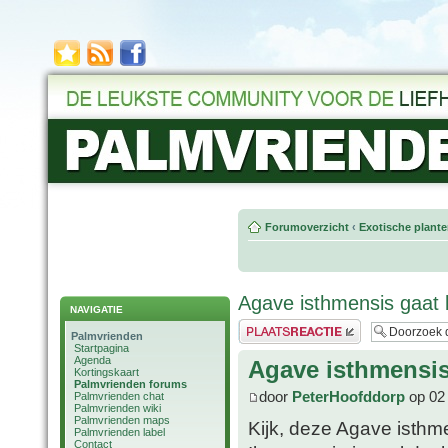
Forumoverzicht
‹
Exotische plant
Agave isthmensis gaat 
NAVIGATIE
Plaats een reactie
Palmvrienden
Startpagina
Agenda
Agave isthmensis
Kortingskaart
Palmvrienden forums
door
PeterHoofddorp
op 02
Palmvrienden chat
Palmvrienden wiki
Palmvrienden maps
Kijk, deze Agave isthm
Palmvrienden label
Contact