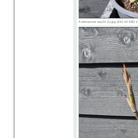
A isthmensis sep24 (1).jpg (432.43 KiB)