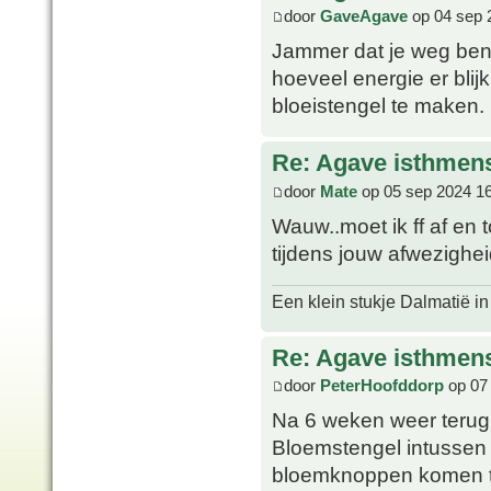
door
GaveAgave
op 04 sep 
Jammer dat je weg bent
hoeveel energie er blij
bloeistengel te maken.
Re: Agave isthmens
door
Mate
op 05 sep 2024 1
Wauw..moet ik ff af en
tijdens jouw afwezighe
Een klein stukje Dalmatië in
Re: Agave isthmens
door
PeterHoofddorp
op 07 
Na 6 weken weer terug, 
Bloemstengel intussen 
bloemknoppen komen t