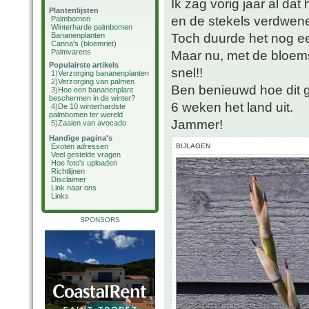
Ik zag vorig jaar al da
Plantenlijsten
en de stekels verdwen
Palmbomen
Winterharde palmbomen
Toch duurde het nog een
Bananenplanten
Canna's (bloemriet)
Palmvarens
Maar nu, met de bloems
Populairste artikels
snel!!
1)
Verzorging bananenplanten
2)
Verzorging van palmen
Ben benieuwd hoe dit g
3)
Hoe een bananenplant
beschermen in de winter?
6 weken het land uit.
4)
De 10 winterhardste
palmbomen ter wereld
Jammer!
5)
Zaaien van avocado
Handige pagina's
Exoten adressen
BIJLAGEN
Veel gestelde vragen
Hoe foto's uploaden
Richtlijnen
Disclaimer
Link naar ons
Links
SPONSORS