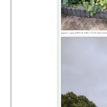
agave 1.jpg (698.44 KiB) 17276 keer be