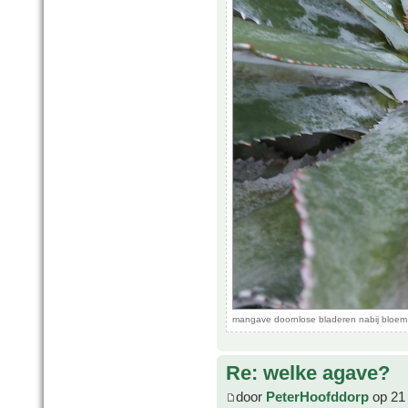
mangave doornlose bladeren nabij bloem
Re: welke agave?
door
PeterHoofddorp
op 21 