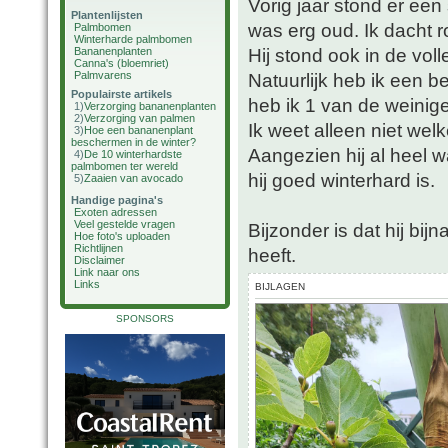
Vorig jaar stond er een
Plantenlijsten
was erg oud. Ik dacht r
Palmbomen
Winterharde palmbomen
Hij stond ook in de voll
Bananenplanten
Canna's (bloemriet)
Palmvarens
Natuurlijk heb ik een 
Populairste artikels
heb ik 1 van de weini
1)
Verzorging bananenplanten
2)
Verzorging van palmen
Ik weet alleen niet wel
3)
Hoe een bananenplant
beschermen in de winter?
Aangezien hij al heel w
4)
De 10 winterhardste
palmbomen ter wereld
hij goed winterhard is.
5)
Zaaien van avocado
Handige pagina's
Exoten adressen
Veel gestelde vragen
Bijzonder is dat hij bi
Hoe foto's uploaden
Richtlijnen
heeft.
Disclaimer
Link naar ons
Links
BIJLAGEN
SPONSORS