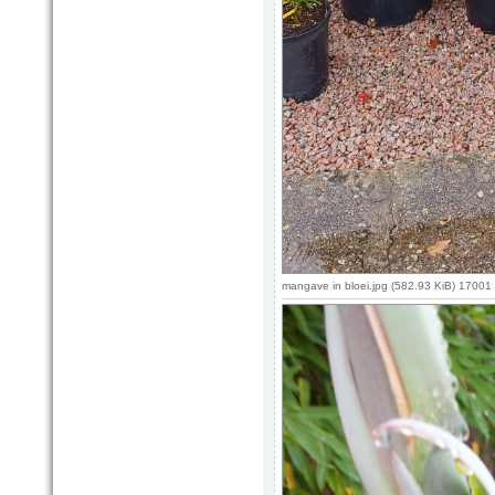
mangave in bloei.jpg (582.93 KiB) 17001