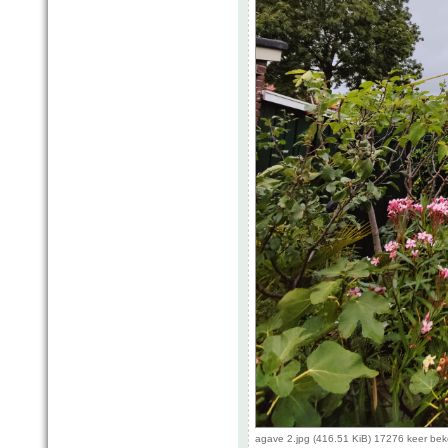
agave 2.jpg (416.51 KiB) 17276 keer be