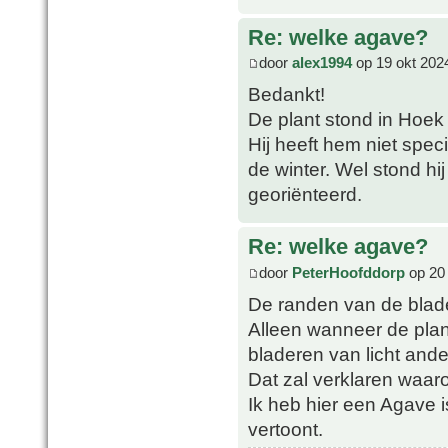
Re: welke agave?
door
alex1994
op 19 okt 202
Bedankt!
De plant stond in Hoek
Hij heeft hem niet spec
de winter. Wel stond h
georiënteerd.
Re: welke agave?
door
PeterHoofddorp
op 20 
De randen van de blad
Alleen wanneer de plan
bladeren van licht ande
Dat zal verklaren waar
Ik heb hier een Agave is
vertoont.