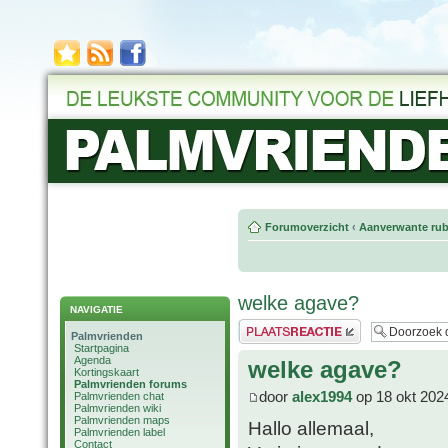
Forumoverzicht
‹
Aanverwante rub
welke agave?
NAVIGATIE
Plaats een reactie
Palmvrienden
Startpagina
Agenda
welke agave?
Kortingskaart
Palmvrienden forums
door
alex1994
op 18 okt 202
Palmvrienden chat
Palmvrienden wiki
Palmvrienden maps
Hallo allemaal,
Palmvrienden label
Contact