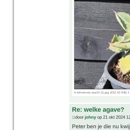
A isthmensis sep24 (1).jpg (432.43 KiB)
Re: welke agave?
door
johny
op 21 okt 2024 1
Peter ben je die nu kwij