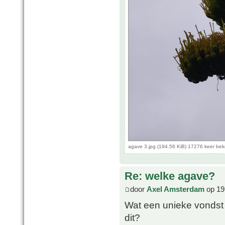
agave 3.jpg (194.56 KiB) 17276 keer be
Re: welke agave?
door
Axel Amsterdam
op 19
Wat een unieke vondst A
dit?