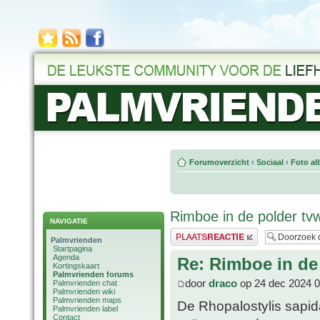
Forumoverzicht
‹
Sociaal
‹
Foto al
Rimboe in de polder tv
NAVIGATIE
Plaats een reactie
Palmvrienden
Startpagina
Agenda
Re: Rimboe in de
Kortingskaart
Palmvrienden forums
door
draco
op 24 dec 2024 0
Palmvrienden chat
Palmvrienden wiki
Palmvrienden maps
De Rhopalostylis sapid
Palmvrienden label
Contact