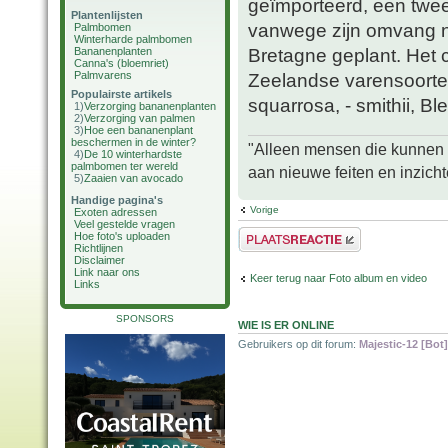
geïmporteerd, een tweed
Plantenlijsten
vanwege zijn omvang naa
Palmbomen
Winterharde palmbomen
Bretagne geplant. Het 
Bananenplanten
Canna's (bloemriet)
Palmvarens
Zeelandse varensoorten
Populairste artikels
squarrosa, - smithii, Ble
1)
Verzorging bananenplanten
2)
Verzorging van palmen
3)
Hoe een bananenplant
beschermen in de winter?
"Alleen mensen die kunnen tw
4)
De 10 winterhardste
palmbomen ter wereld
aan nieuwe feiten en inzich
5)
Zaaien van avocado
Handige pagina's
Vorige
Exoten adressen
Veel gestelde vragen
Plaats een reactie
Hoe foto's uploaden
Richtlijnen
Disclaimer
Link naar ons
Keer terug naar Foto album en video
Links
SPONSORS
WIE IS ER ONLINE
Gebruikers op dit forum:
Majestic-12 [Bot]