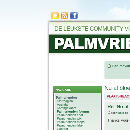
Forumoverz
Nu al blo
NAVIGATIE
Plaats een reactie
Palmvrienden
Startpagina
Agenda
Re: Nu al
Kortingskaart
Palmvrienden forums
door
Mate
op 
Palmvrienden chat
Palmvrienden wiki
Thanks voor 
Palmvrienden maps
Palmvrienden label
Contact