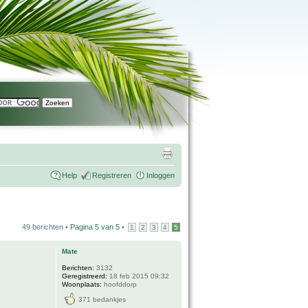
Help
Registreren
Inloggen
49 berichten •
Pagina
5
van
5
•
1
2
3
4
5
Mate
Berichten:
3132
Geregistreerd:
18 feb 2015 09:32
Woonplaats:
hoofddorp
371 bedankjes