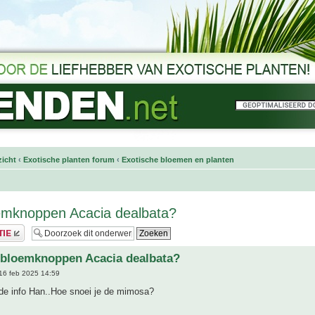
icht
‹
Exotische planten forum
‹
Exotische bloemen en planten
emknoppen Acacia dealbata?
 bloemknoppen Acacia dealbata?
16 feb 2025 14:59
de info Han..Hoe snoei je de mimosa?