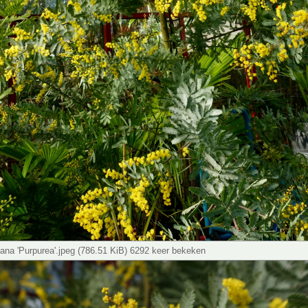
ana 'Purpurea'.jpeg (786.51 KiB) 6292 keer bekeken