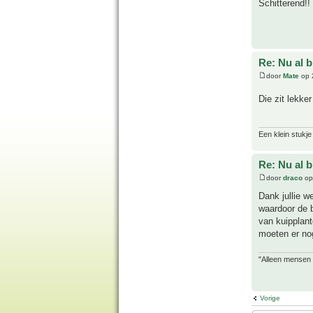
Schitterend!!
Re: Nu al 
door
Mate
op 
Die zit lekke
Een klein stukje
Re: Nu al 
door
draco
op
Dank jullie w
waardoor de b
van kuipplant
moeten er no
"Alleen mensen d
Vorige