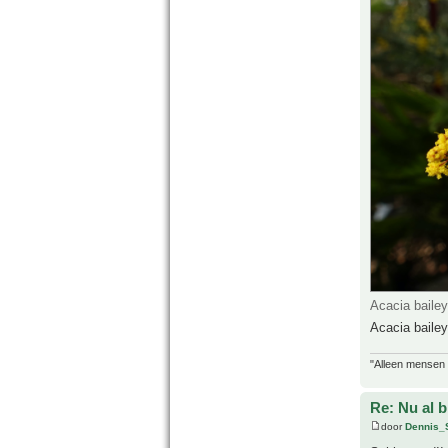
Acacia baile
Acacia bailey
"Alleen mensen d
Re: Nu al 
door
Dennis_