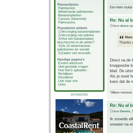
Plantenlijsten
Een klein stukje
Palmbomen
Winterharde palmbomen
Bananenplanten
Canna's (bloemriet)
Re: Nu al 
Palmvarens
door
draco
op
Populairste artikels
1)
Verzorging bananenplanten
2)
Verzorging van palmen
Mate
3)
Hoe een bananenplant
beschermen in de winter?
Thanks v
4)
De 10 winterhardste
palmbomen ter wereld
5)
Zaaien van avocado
Handige pagina's
Direct na de 
Exoten adressen
knoppositie b
Veel gestelde vragen
Hoe foto's uploaden
blad. De uits
Richtlijnen
Als je nooit 
Disclaimer
Link naar ons
kans dat de r
Links
"Alleen mensen d
SPONSORS
Re: Nu al 
door
Dennis_
Ik snoeide el
snoeien na e