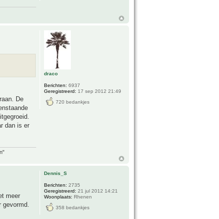
draco
Berichten:
6937
Geregistreerd:
17 sep 2012 21:49
eraan. De
720 bedankjes
venstaande
itgegroeid.
r dan is er
n"
Dennis_S
Berichten:
2735
Geregistreerd:
21 jul 2012 14:21
iet meer
Woonplaats:
Rhenen
r gevormd.
358 bedankjes