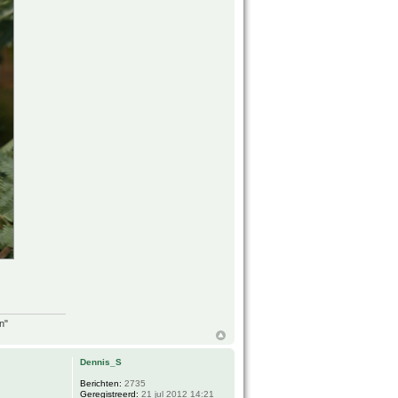
n"
Dennis_S
Berichten:
2735
Geregistreerd:
21 jul 2012 14:21