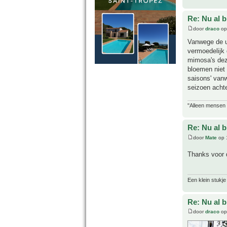
Re: Nu al 
door
draco
op
Vanwege de u
vermoedelijk 
mimosa's deze
bloemen niet 
saisons' vanw
seizoen achte
"Alleen mensen d
Re: Nu al 
door
Mate
op 
Thanks voor 
Een klein stukje
Re: Nu al 
door
draco
op