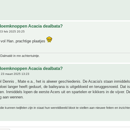
bloemknoppen Acacia dealbata?
23 feb 2025 20:25
r vol Han..prachtige plaatjes
 Dalmatië in mn achtertuintje.
bloemknoppen Acacia dealbata?
 23 maart 2025 13:23
el Dennis , Mate e.a., het is alweer geschiedenis. De Acacia's staan inmiddels
loei langer heeft geduurt, de baileyana is uitgebloeid en teruggesnoeid. Dat i
en. Inmiddels lopen de eerste Acers uit en spartelen er kikkers in de vijver. D
g aan wennen.
ie kunnen twijfelen zijn in staat hun wereldbeeld bloot te stellen aan nieuwe feiten en inzichte