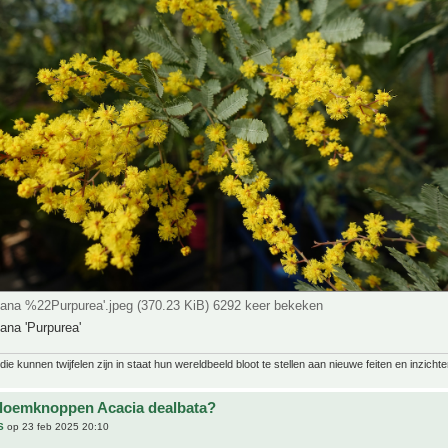
yana %22Purpurea'.jpeg (370.23 KiB) 6292 keer bekeken
ana 'Purpurea'
ie kunnen twijfelen zijn in staat hun wereldbeeld bloot te stellen aan nieuwe feiten en inzichte
bloemknoppen Acacia dealbata?
S
op 23 feb 2025 20:10