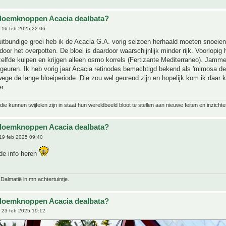
bloemknoppen Acacia dealbata?
 16 feb 2025 22:06
itbundige groei heb ik de Acacia G.A. vorig seizoen herhaald moeten snoeien
door het overpotten. De bloei is daardoor waarschijnlijk minder rijk. Voorlopig
lfde kuipen en krijgen alleen osmo korrels (Fertizante Mediterraneo). Jamme
geuren. Ik heb vorig jaar Acacia retinodes bemachtigd bekend als 'mimosa de
ege de lange bloeiperiode. Die zou wel geurend zijn en hopelijk kom ik daar
r.
ie kunnen twijfelen zijn in staat hun wereldbeeld bloot te stellen aan nieuwe feiten en inzichte
bloemknoppen Acacia dealbata?
19 feb 2025 09:40
de info heren
 Dalmatië in mn achtertuintje.
bloemknoppen Acacia dealbata?
 23 feb 2025 19:12