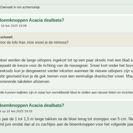
 Dalmatië in mn achtertuintje.
bloemknoppen Acacia dealbata?
 16 feb 2025 19:08
 schreef:
oor de info Han..Hoe snoei je de mimosa?
bloei worden de lange uitlopers ingekort tot op een paar oksels met een blad 
epaald de keuze voor de richting van de nieuwgroei. Snoei kort onder het bo
teeksels kun je desgewenst verder inkorten wanneer de nieuwe uitlopers zijn u
hebt gesnoeid kun je de gok nemen voor een eenmalige drastischer snoei. Maa
esterende takdelen afsterven.
ie kunnen twijfelen zijn in staat hun wereldbeeld bloot te stellen aan nieuwe feiten en inzichte
bloemknoppen Acacia dealbata?
S
op 16 feb 2025 19:33
k jaar de 1 tot 1,5 m lange takken na de bloei terug tot stompjes van 5 cm. N
ind juni omdat dan al zo zachtjes aan de bloemknoppen voor het volgende jaa