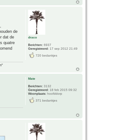
,
 houden de
r dat de
draco
s quatre
Berichten:
6937
 komend
Geregistreerd:
17 sep 2012 21:49
720 bedankjes
n"
Mate
Berichten:
3132
Geregistreerd:
18 feb 2015 09:32
Woonplaats:
hoofddorp
371 bedankjes