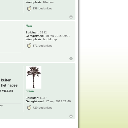
Woonplaats:
Rhenen
358 bedankjes
Mate
Berichten:
3132
Geregistreerd:
18 feb 2015 09:32
Woonplaats:
hoofddorp
371 bedankjes
 buiten
s het nadeel
e vissen
draco
Berichten:
6937
Geregistreerd:
17 sep 2012 21:49
n"
720 bedankjes