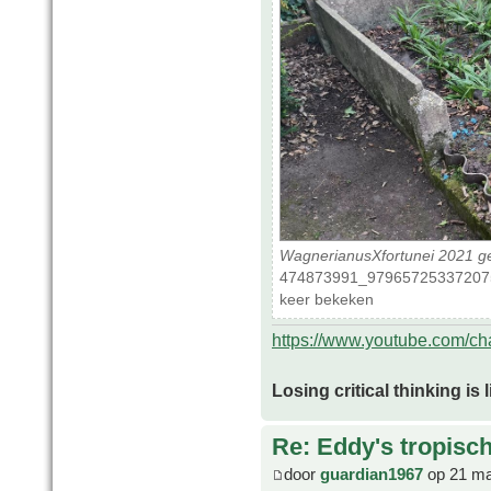
WagnerianusXfortunei 2021 g
474873991_979657253372075
keer bekeken
https://www.youtube.com/
Losing critical thinking is 
Re: Eddy's tropische
door
guardian1967
op 21 ma