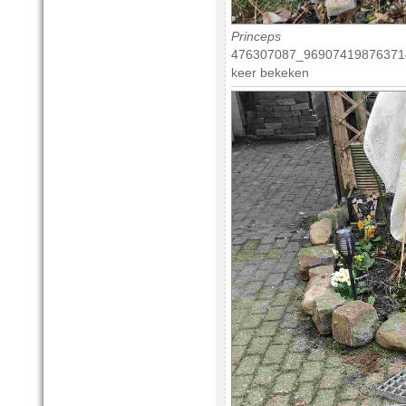
Princeps
476307087_969074198763714
keer bekeken