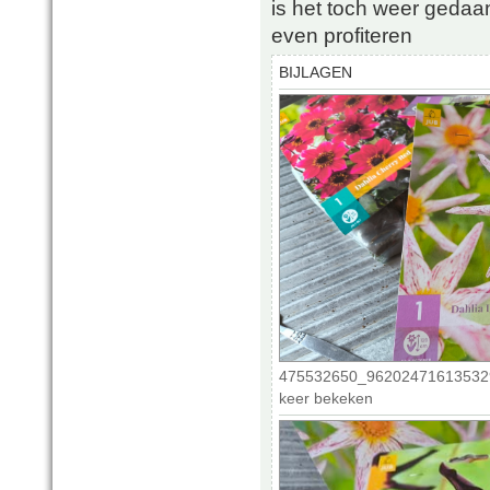
is het toch weer geda
even profiteren
BIJLAGEN
475532650_962024716135329
keer bekeken