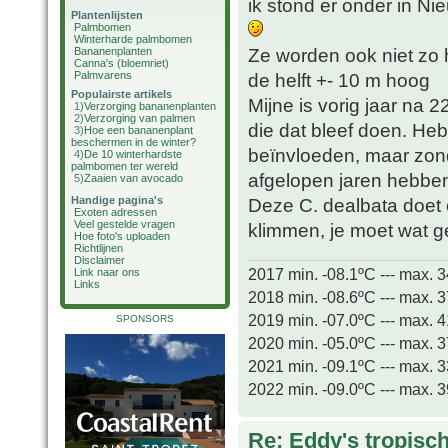
ik stond er onder in N
Plantenlijsten
Palmbomen
Winterharde palmbomen
Ze worden ook niet zo 
Bananenplanten
Canna's (bloemriet)
Palmvarens
de helft +- 10 m hoog
Populairste artikels
Mijne is vorig jaar na 
1)
Verzorging bananenplanten
2)
Verzorging van palmen
die dat bleef doen. Heb
3)
Hoe een bananenplant
beschermen in de winter?
beïnvloeden, maar zon
4)
De 10 winterhardste
palmbomen ter wereld
afgelopen jaren hebben
5)
Zaaien van avocado
Handige pagina's
Deze C. dealbata doet e
Exoten adressen
Veel gestelde vragen
klimmen, je moet wat 
Hoe foto's uploaden
Richtlijnen
Disclaimer
2017 min. -08.1ºC --- max. 
Link naar ons
Links
2018 min. -08.6ºC --- max. 
2019 min. -07.0ºC --- max. 
SPONSORS
2020 min. -05.0ºC --- max. 
2021 min. -09.1ºC --- max. 
2022 min. -09.0ºC --- max. 
Re: Eddy's tropische