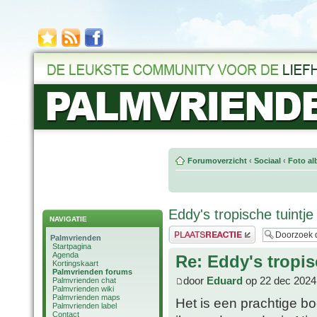
Forumoverzicht
‹
Sociaal
‹
Foto al
Eddy's tropische tuintje
NAVIGATIE
Plaats een reactie
Palmvrienden
Startpagina
Agenda
Re: Eddy's tropis
Kortingskaart
Palmvrienden forums
door
Eduard
op 22 dec 2024
Palmvrienden chat
Palmvrienden wiki
Palmvrienden maps
Het is een prachtige b
Palmvrienden label
Contact