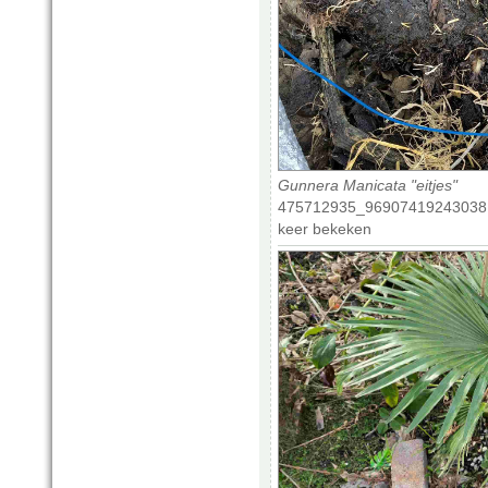
Gunnera Manicata "eitjes"
475712935_969074192430381
keer bekeken