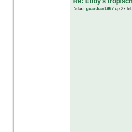
Re: Eddy's tropische
door
guardian1967
op 27 fe