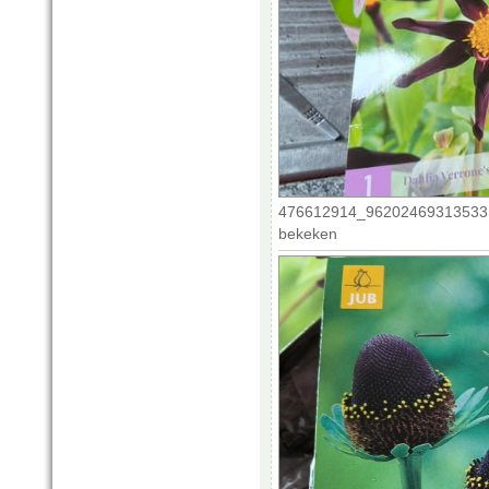
476612914_962024693135331
bekeken