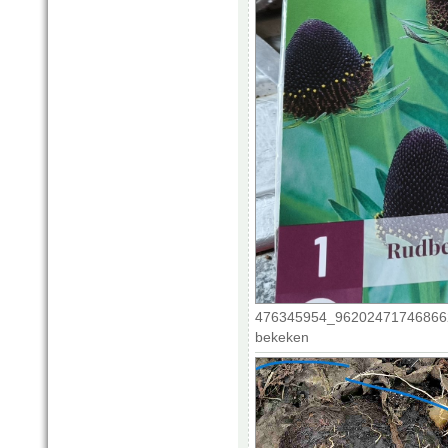
476345954_962024717468662
bekeken