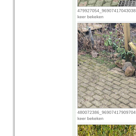
479927054_969074170430383
keer bekeken
480072386_969074179097049
keer bekeken