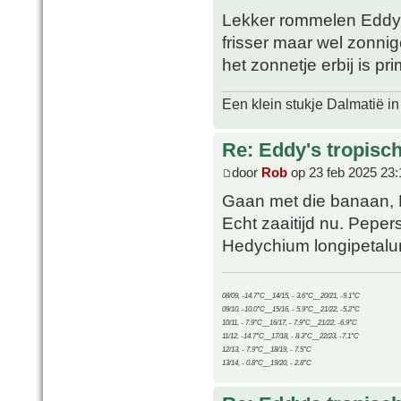
Lekker rommelen Eddy. 
frisser maar wel zonnig
het zonnetje erbij is pr
Een klein stukje Dalmatië in
Re: Eddy's tropische
door
Rob
op 23 feb 2025 23:
Gaan met die banaan, 
Echt zaaitijd nu. Peper
Hedychium longipetalu
08/09, -14.7°C__14/15, - 3.6°C__20/21, -9.1°C
09/10, -10.0°C__15/16, - 5.9°C__21/22, -5.2°C
10/11, - 7.9°C__16/17, - 7.9°C__21/22, -6.9°C
11/12, -14.7°C__17/18, - 8.3°C__22/23, -7.1°C
12/13, - 7.9°C__18/19, - 7.5°C
13/14, - 0.8°C__19/20, - 2.8°C