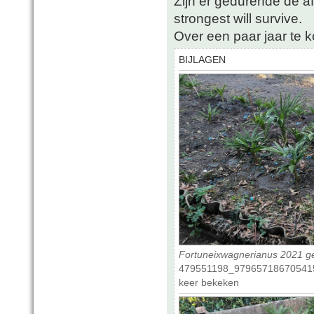
Zijn er gedurende de a
strongest will survive.
Over een paar jaar te
BIJLAGEN
Fortuneixwagnerianus 2021 g
479551198_979657186705415
keer bekeken