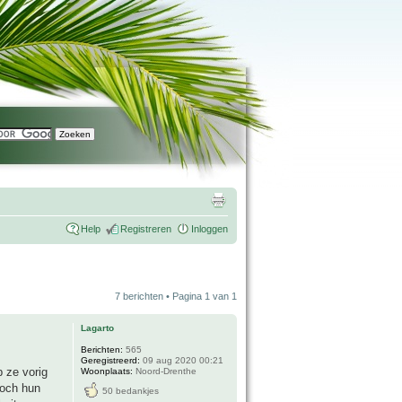
Help
Registreren
Inloggen
7 berichten • Pagina
1
van
1
Lagarto
Berichten:
565
Geregistreerd:
09 aug 2020 00:21
b ze vorig
Woonplaats:
Noord-Drenthe
toch hun
50 bedankjes