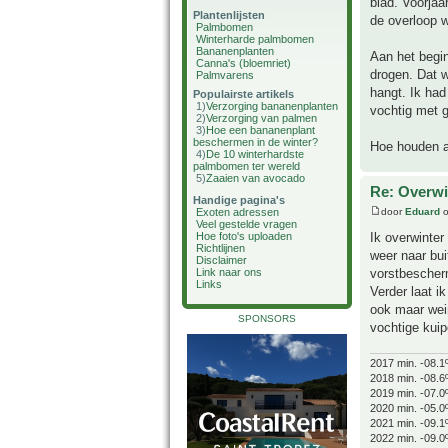
blad. Voorjaa
Plantenlijsten
de overloop w
Palmbomen
Winterharde palmbomen
Bananenplanten
Aan het begin
Canna's (bloemriet)
drogen. Dat w
Palmvarens
hangt. Ik had
Populairste artikels
1)
Verzorging bananenplanten
vochtig met g
2)
Verzorging van palmen
3)
Hoe een bananenplant
beschermen in de winter?
Hoe houden a
4)
De 10 winterhardste
palmbomen ter wereld
5)
Zaaien van avocado
Re: Overwi
Handige pagina's
door
Eduard
o
Exoten adressen
Veel gestelde vragen
Ik overwinter
Hoe foto's uploaden
Richtlijnen
weer naar bui
Disclaimer
vorstbescherm
Link naar ons
Links
Verder laat i
ook maar wein
SPONSORS
vochtige kuip
2017 min. -08.1
2018 min. -08.6
2019 min. -07.0
2020 min. -05.0
2021 min. -09.1
2022 min. -09.0