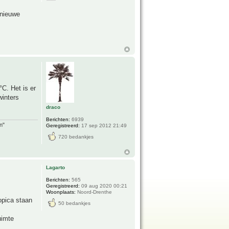
 nieuwe
°C. Het is er
winters
draco
Berichten:
6939
n"
Geregistreerd:
17 sep 2012 21:49
720 bedankjes
Lagarto
Berichten:
565
Geregistreerd:
09 aug 2020 00:21
Woonplaats:
Noord-Drenthe
opica staan
50 bedankjes
uimte