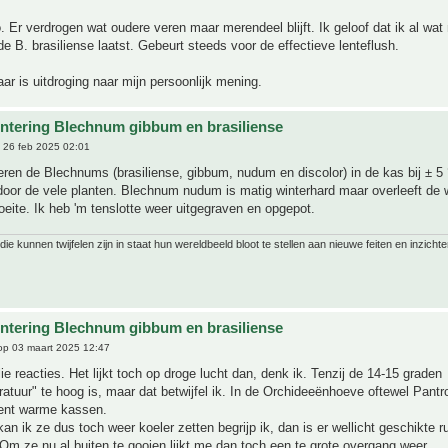
. Er verdrogen wat oudere veren maar merendeel blijft. Ik geloof dat ik al wat
de B. brasiliense laatst. Gebeurt steeds voor de effectieve lenteflush.
ar is uitdroging naar mijn persoonlijk mening.
ntering Blechnum gibbum en brasiliense
 26 feb 2025 02:01
eren de Blechnums (brasiliense, gibbum, nudum en discolor) in de kas bij ± 5 
oor de vele planten. Blechnum nudum is matig winterhard maar overleeft de 
eite. Ik heb 'm tenslotte weer uitgegraven en opgepot.
ie kunnen twijfelen zijn in staat hun wereldbeeld bloot te stellen aan nieuwe feiten en inzichte
ntering Blechnum gibbum en brasiliense
p 03 maart 2025 12:47
lie reacties. Het lijkt toch op droge lucht dan, denk ik. Tenzij de 14-15 graden
tuur" te hoog is, maar dat betwijfel ik. In de Orchideeënhoeve oftewel Pantr
ent warme kassen.
kan ik ze dus toch weer koeler zetten begrijp ik, dan is er wellicht geschikte r
Om ze nu al buiten te gooien lijkt me dan toch een te grote overgang weer.