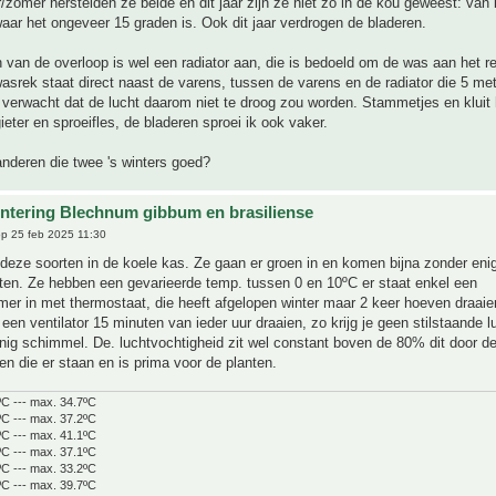
r/zomer herstelden ze beide en dit jaar zijn ze niet zo in de kou geweest: van 
aar het ongeveer 15 graden is. Ook dit jaar verdrogen de bladeren.
 van de overloop is wel een radiator aan, die is bedoeld om de was aan het re
asrek staat direct naast de varens, tussen de varens en de radiator die 5 me
 verwacht dat de lucht daarom niet te droog zou worden. Stammetjes en kluit 
ieter en sproeifles, de bladeren sproei ik ook vaker.
nderen die twee 's winters goed?
ntering Blechnum gibbum en brasiliense
p 25 feb 2025 11:30
 deze soorten in de koele kas. Ze gaan er groen in en komen bijna zonder en
ten. Ze hebben een gevarieerde temp. tussen 0 en 10ºC er staat enkel een
er in met thermostaat, die heeft afgelopen winter maar 2 keer hoeven draaie
k een ventilator 15 minuten van ieder uur draaien, zo krijg je geen stilstaande 
ig schimmel. De. luchtvochtigheid zit wel constant boven de 80% dit door de
en die er staan en is prima voor de planten.
ºC --- max. 34.7ºC
ºC --- max. 37.2ºC
ºC --- max. 41.1ºC
ºC --- max. 37.1ºC
ºC --- max. 33.2ºC
ºC --- max. 39.7ºC