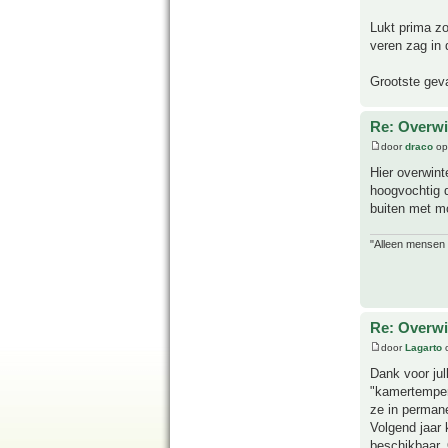
Lukt prima zo
veren zag in 
Grootste geva
Re: Overwi
door
draco
op
Hier overwint
hoogvochtig d
buiten met mo
"Alleen mensen d
Re: Overwi
door
Lagarto
o
Dank voor jul
"kamertempera
ze in perman
Volgend jaar 
beschikbaar. 