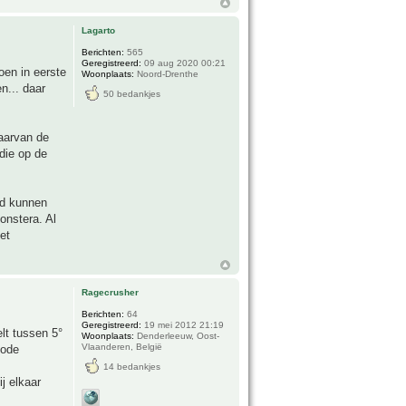
Lagarto
Berichten:
565
Geregistreerd:
09 aug 2020 00:21
oen in eerste
Woonplaats:
Noord-Drenthe
n... daar
50 bedankjes
waarvan de
die op de
id kunnen
onstera. Al
et
Ragecrusher
Berichten:
64
Geregistreerd:
19 mei 2012 21:19
lt tussen 5°
Woonplaats:
Denderleeuw, Oost-
Vlaanderen, België
iode
14 bedankjes
j elkaar