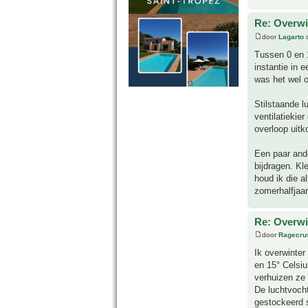
Re: Overwi
door
Lagarto
o
Tussen 0 en 1
instantie in 
was het wel o
Stilstaande l
ventilatiekie
overloop uitk
Een paar and
bijdragen. Kl
houd ik die a
zomerhalfjaar
Re: Overwi
door
Ragecru
Ik overwinte
en 15° Celsiu
verhuizen ze 
De luchtvocht
gestockeerd s