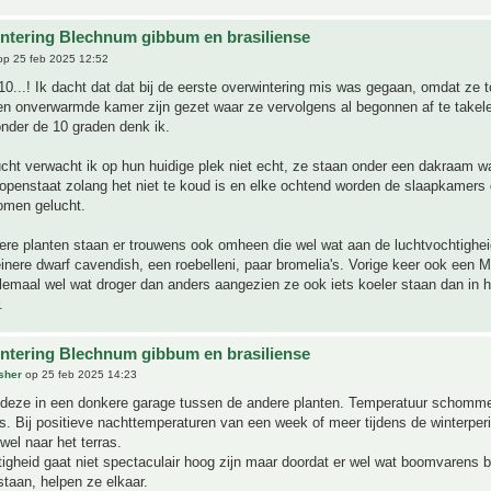
ntering Blechnum gibbum en brasiliense
p 25 feb 2025 12:52
0...! Ik dacht dat dat bij de eerste overwintering mis was gegaan, omdat ze t
een onverwarmde kamer zijn gezet waar ze vervolgens al begonnen af te takele
nder de 10 graden denk ik.
ucht verwacht ik op hun huidige plek niet echt, ze staan onder een dakraam 
r openstaat zolang het niet te koud is en elke ochtend worden de slaapkamers 
omen gelucht.
ere planten staan er trouwens ook omheen die wel wat aan de luchtvochtighe
einere dwarf cavendish, een roebelleni, paar bromelia's. Vorige keer ook een M
llemaal wel wat droger dan anders aangezien ze ook iets koeler staan dan in h
.
ntering Blechnum gibbum en brasiliense
sher
op 25 feb 2025 14:23
r deze in een donkere garage tussen de andere planten. Temperatuur schomme
s. Bij positieve nachttemperaturen van een week of meer tijdens de winterper
wel naar het terras.
igheid gaat niet spectaculair hoog zijn maar doordat er wel wat boomvarens bi
taan, helpen ze elkaar.