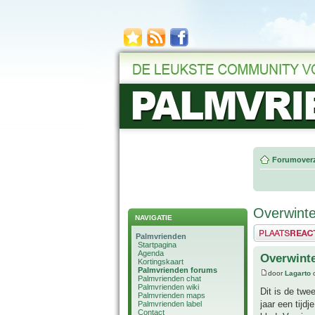
Forumoverz
Overwinte
NAVIGATIE
Plaats een reactie
Palmvrienden
Startpagina
Agenda
Overwinte
Kortingskaart
Palmvrienden forums
door
Lagarto
o
Palmvrienden chat
Palmvrienden wiki
Dit is de twe
Palmvrienden maps
jaar een tijd
Palmvrienden label
Contact