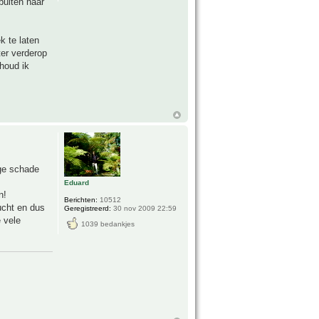
buiten naar
k te laten
ter verderop
houd ik
ige schade
Eduard
n!
Berichten:
10512
lucht en dus
Geregistreerd:
30 nov 2009 22:59
 vele
1039 bedankjes