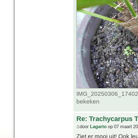
IMG_20250306_1740232
bekeken
Re: Trachycarpus 
door
Lagarto
op 07 maart 20
Ziet er mooi uit! Ook l