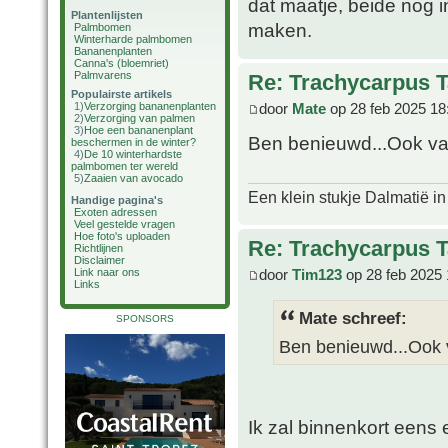
dat maatje, beide nog i
Plantenlijsten
maken.
Palmbomen
Winterharde palmbomen
Bananenplanten
Canna's (bloemriet)
Palmvarens
Re: Trachycarpus 
Populairste artikels
door
Mate
op 28 feb 2025 18
1)
Verzorging bananenplanten
2)
Verzorging van palmen
3)
Hoe een bananenplant
Ben benieuwd...Ook va
beschermen in de winter?
4)
De 10 winterhardste
palmbomen ter wereld
5)
Zaaien van avocado
Een klein stukje Dalmatië in
Handige pagina's
Exoten adressen
Veel gestelde vragen
Hoe foto's uploaden
Re: Trachycarpus 
Richtlijnen
Disclaimer
door
Tim123
op 28 feb 2025 
Link naar ons
Links
Mate schreef:
SPONSORS
Ben benieuwd...Ook 
Ik zal binnenkort eens