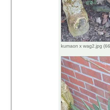
kumaon x wag2.jpg (66