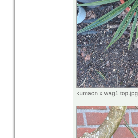
kumaon x wag1 top.jpg