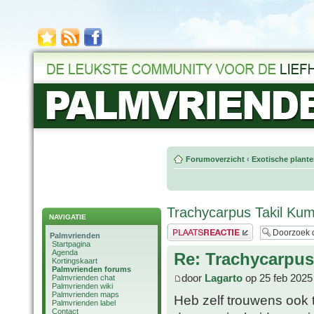
Forumoverzicht
‹
Exotische plant
Trachycarpus Takil Ku
NAVIGATIE
Plaats een reactie
Palmvrienden
Startpagina
Agenda
Re: Trachycarpu
Kortingskaart
Palmvrienden forums
door
Lagarto
op 25 feb 2025
Palmvrienden chat
Palmvrienden wiki
Palmvrienden maps
Heb zelf trouwens oo
Palmvrienden label
Contact