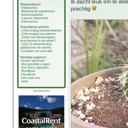
Ik dacht leuk om te dele
Plantenlijsten
prachtig
Palmbomen
Winterharde palmbomen
Bananenplanten
Canna's (bloemriet)
Palmvarens
Populairste artikels
1)
Verzorging bananenplanten
2)
Verzorging van palmen
3)
Hoe een bananenplant
beschermen in de winter?
4)
De 10 winterhardste
palmbomen ter wereld
5)
Zaaien van avocado
Handige pagina's
Exoten adressen
Veel gestelde vragen
Hoe foto's uploaden
Richtlijnen
Disclaimer
Link naar ons
Links
SPONSORS