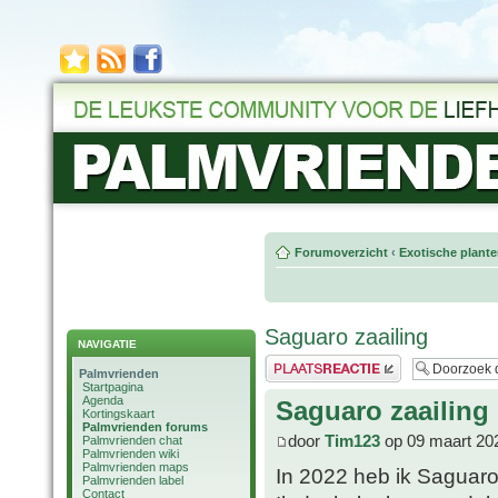
Forumoverzicht
‹
Exotische plant
Saguaro zaailing
NAVIGATIE
Plaats een reactie
Palmvrienden
Startpagina
Agenda
Saguaro zaailing
Kortingskaart
Palmvrienden forums
door
Tim123
op 09 maart 20
Palmvrienden chat
Palmvrienden wiki
Palmvrienden maps
In 2022 heb ik Saguar
Palmvrienden label
Contact