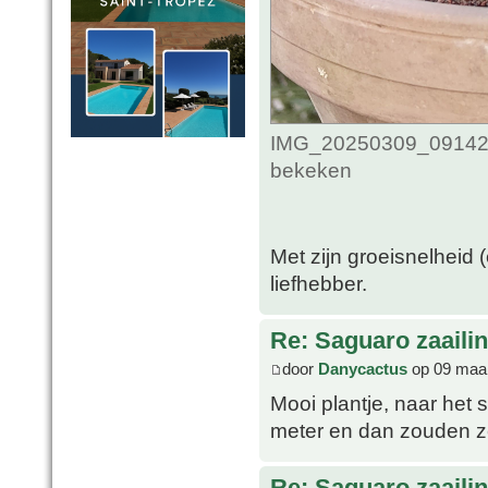
IMG_20250309_0914265
bekeken
Met zijn groeisnelheid 
liefhebber.
Re: Saguaro zaaili
door
Danycactus
op 09 maar
Mooi plantje, naar het 
meter en dan zouden ze
Re: Saguaro zaaili