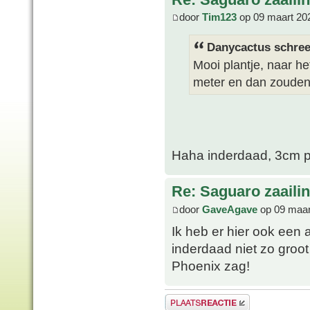
door
Tim123
op 09 maart 20
Danycactus schree
Mooi plantje, naar he
meter en dan zouden 
Haha inderdaad, 3cm pe
Re: Saguaro zaaili
door
GaveAgave
op 09 maar
Ik heb er hier ook een 
inderdaad niet zo groot
Phoenix zag!
Plaats een reactie