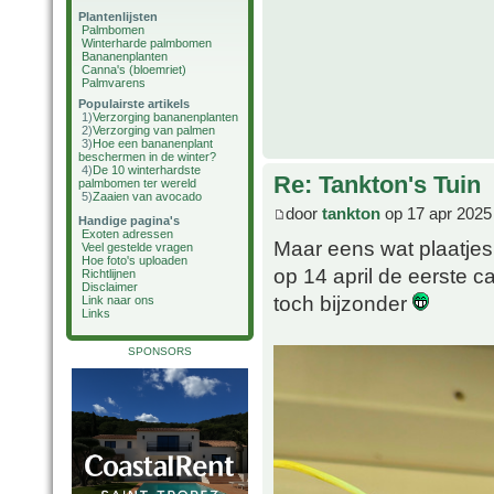
Plantenlijsten
Palmbomen
Winterharde palmbomen
Bananenplanten
Canna's (bloemriet)
Palmvarens
Populairste artikels
1)
Verzorging bananenplanten
2)
Verzorging van palmen
3)
Hoe een bananenplant
beschermen in de winter?
4)
De 10 winterhardste
Re: Tankton's Tuin
palmbomen ter wereld
5)
Zaaien van avocado
door
tankton
op 17 apr 2025
Handige pagina's
Exoten adressen
Maar eens wat plaatjes 
Veel gestelde vragen
Hoe foto's uploaden
op 14 april de eerste c
Richtlijnen
Disclaimer
toch bijzonder
Link naar ons
Links
SPONSORS