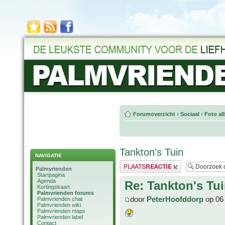
Forumoverzicht
‹
Sociaal
‹
Foto al
Tankton's Tuin
NAVIGATIE
Plaats een reactie
Palmvrienden
Startpagina
Agenda
Re: Tankton's Tu
Kortingskaart
Palmvrienden forums
door
PeterHoofddorp
op 06 
Palmvrienden chat
Palmvrienden wiki
Palmvrienden maps
Palmvrienden label
Contact