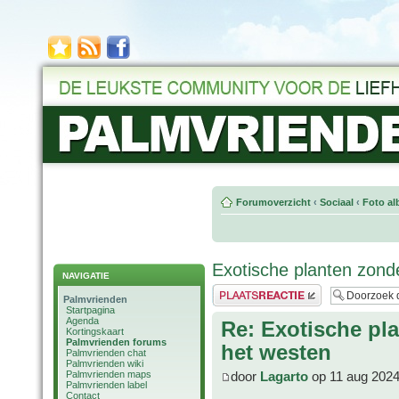
Forumoverzicht
‹
Sociaal
‹
Foto al
Exotische planten zond
NAVIGATIE
Plaats een reactie
Palmvrienden
Startpagina
Agenda
Re: Exotische pl
Kortingskaart
Palmvrienden forums
het westen
Palmvrienden chat
Palmvrienden wiki
Palmvrienden maps
door
Lagarto
op 11 aug 2024
Palmvrienden label
Contact