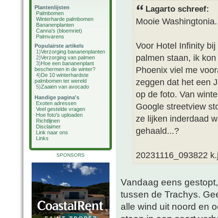
Plantenlijsten
Lagarto schreef:
Palmbomen
Winterharde palmbomen
Mooie Washingtonia.
Bananenplanten
Canna's (bloemriet)
Palmvarens
Voor Hotel Infinity b
Populairste artikels
1)
Verzorging bananenplanten
palmen staan, ik kon
2)
Verzorging van palmen
3)
Hoe een bananenplant
Phoenix viel me voora
beschermen in de winter?
4)
De 10 winterhardste
zeggen dat het een Ju
palmbomen ter wereld
5)
Zaaien van avocado
op de foto. Van wint
Handige pagina's
Exoten adressen
Google streetview sto
Veel gestelde vragen
Hoe foto's uploaden
ze lijken inderdaad w
Richtlijnen
Disclaimer
gehaald...?
Link naar ons
Links
20231116_093822 k.
SPONSORS
Vandaag eens gestopt, 
tussen de Trachys. Geen
alle wind uit noord en o