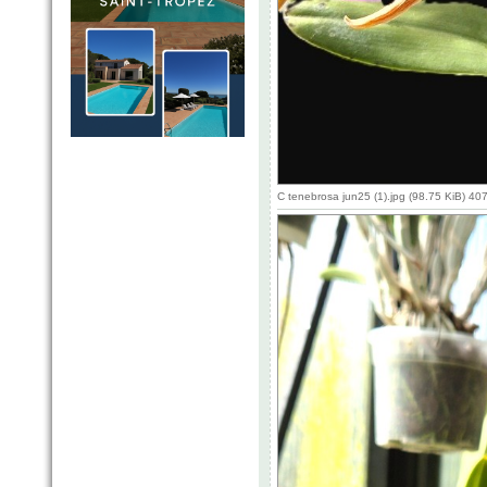
C tenebrosa jun25 (1).jpg (98.75 KiB) 4