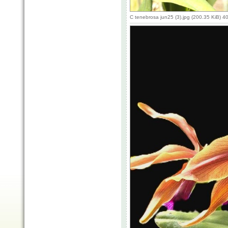
C tenebrosa jun25 (3).jpg (200.35 KiB) 