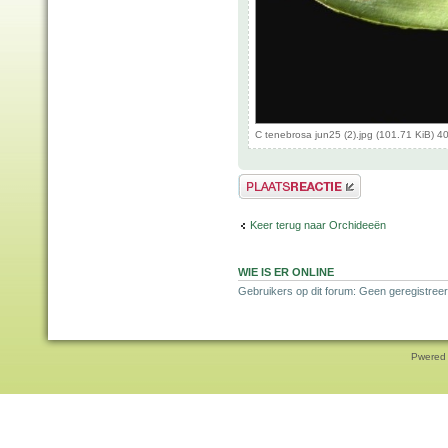
C tenebrosa jun25 (2).jpg (101.71 KiB) 
Plaats een reactie
Keer terug naar Orchideeën
WIE IS ER ONLINE
Gebruikers op dit forum: Geen geregistreer
Pwered