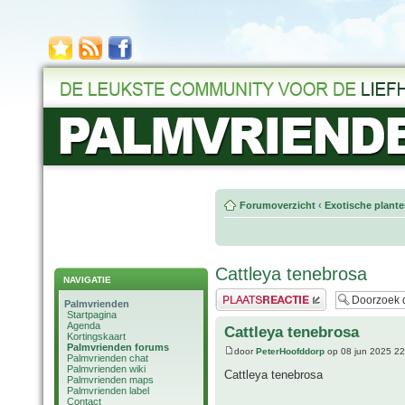
Forumoverzicht
‹
Exotische plant
Cattleya tenebrosa
NAVIGATIE
Plaats een reactie
Palmvrienden
Startpagina
Agenda
Cattleya tenebrosa
Kortingskaart
Palmvrienden forums
door
PeterHoofddorp
op 08 jun 2025 22
Palmvrienden chat
Palmvrienden wiki
Cattleya tenebrosa
Palmvrienden maps
Palmvrienden label
Contact