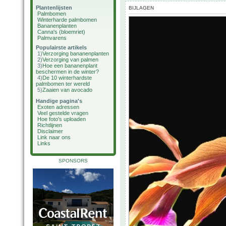
Plantenlijsten
BIJLAGEN
Palmbomen
Winterharde palmbomen
Bananenplanten
Canna's (bloemriet)
Palmvarens
Populairste artikels
1)
Verzorging bananenplanten
2)
Verzorging van palmen
3)
Hoe een bananenplant
beschermen in de winter?
4)
De 10 winterhardste
palmbomen ter wereld
5)
Zaaien van avocado
Handige pagina's
Exoten adressen
Veel gestelde vragen
Hoe foto's uploaden
Richtlijnen
Disclaimer
Link naar ons
Links
SPONSORS