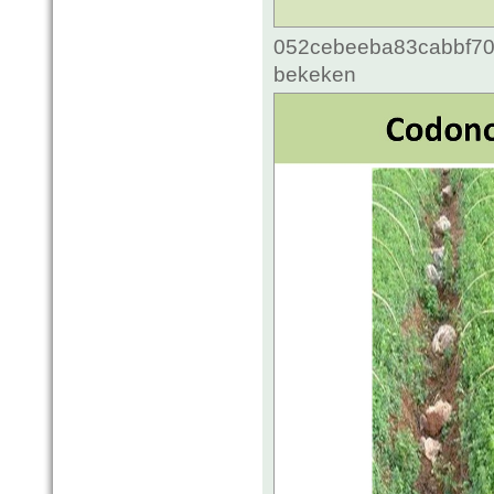
052cebeeba83cabbf70c
bekeken