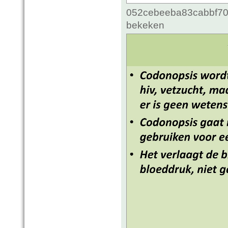
052cebeeba83cabbf70c
bekeken