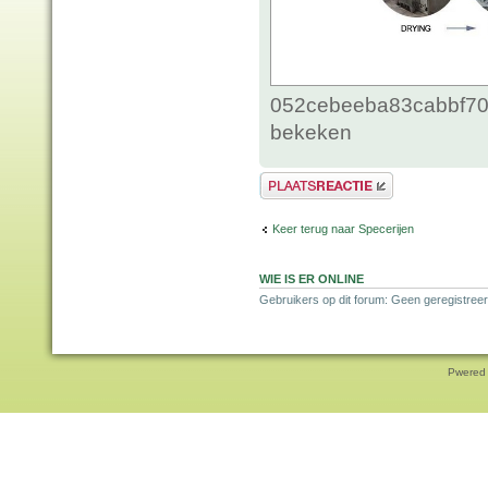
052cebeeba83cabbf70c
bekeken
Plaats een reactie
Keer terug naar Specerijen
WIE IS ER ONLINE
Gebruikers op dit forum: Geen geregistreer
Pwered