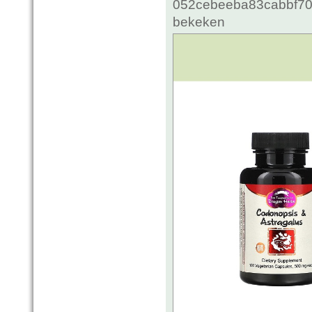
052cebeeba83cabbf70c
bekeken