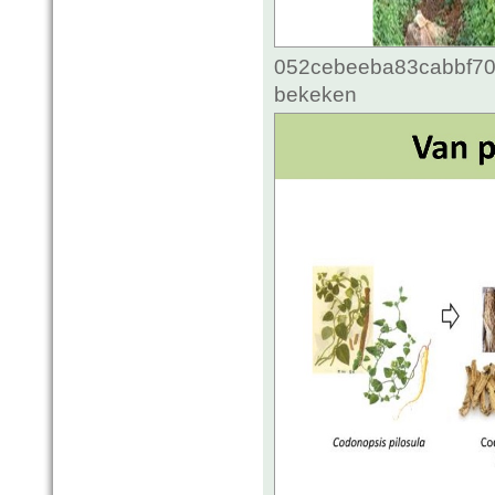
052cebeeba83cabbf70c
bekeken