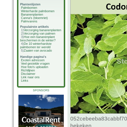
Plantenlijsten
Palmbomen
Winterharde palmbomen
Bananenplanten
Canna's (bloemriet)
Palmvarens
Populairste artikels
1)
Verzorging bananenplanten
2)
Verzorging van palmen
3)
Hoe een bananenplant
beschermen in de winter?
4)
De 10 winterhardste
palmbomen ter wereld
5)
Zaaien van avocado
Handige pagina's
Exoten adressen
Veel gestelde vragen
Hoe foto's uploaden
Richtlijnen
Disclaimer
Link naar ons
Links
SPONSORS
052cebeeba83cabbf70c
bekeken