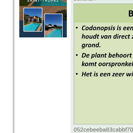
052cebeeba83cabbf70c