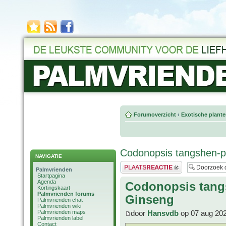
Forumoverzicht
‹
Exotische plant
Codonopsis tangshen-pi
NAVIGATIE
Plaats een reactie
Palmvrienden
Startpagina
Agenda
Codonopsis tangs
Kortingskaart
Palmvrienden forums
Ginseng
Palmvrienden chat
Palmvrienden wiki
Palmvrienden maps
door
Hansvdb
op 07 aug 202
Palmvrienden label
Contact