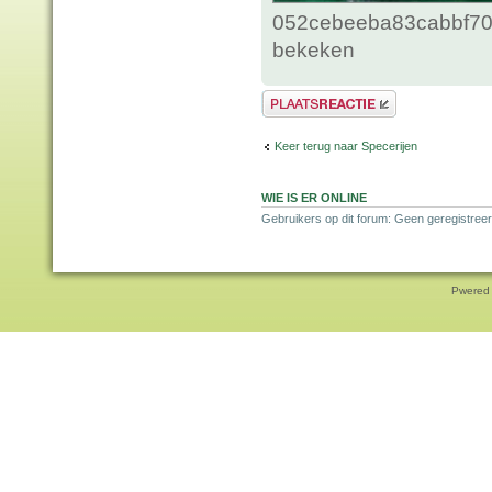
052cebeeba83cabbf70c
bekeken
Plaats een reactie
Keer terug naar Specerijen
WIE IS ER ONLINE
Gebruikers op dit forum: Geen geregistreer
Pwered