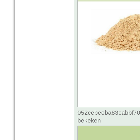
052cebeeba83cabbf70c
bekeken