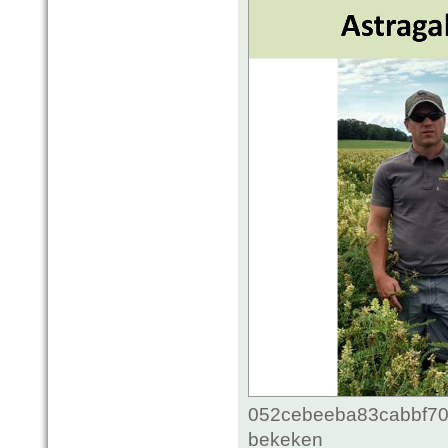
052cebeeba83cabbf70c
bekeken