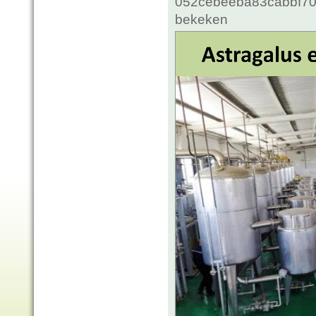
052cebeeba83cabbf70c
bekeken