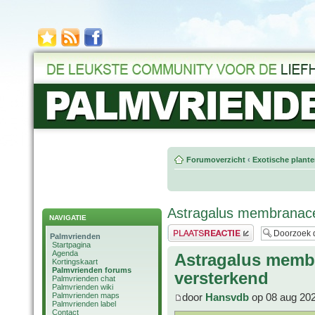
Forumoverzicht
‹
Exotische plant
Astragalus membranac
NAVIGATIE
Plaats een reactie
Palmvrienden
Startpagina
Agenda
Astragalus memb
Kortingskaart
Palmvrienden forums
versterkend
Palmvrienden chat
Palmvrienden wiki
Palmvrienden maps
door
Hansvdb
op 08 aug 202
Palmvrienden label
Contact