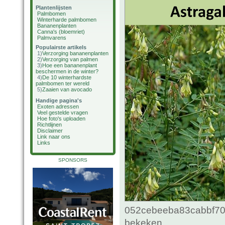
Plantenlijsten
Palmbomen
Winterharde palmbomen
Bananenplanten
Canna's (bloemriet)
Palmvarens
Populairste artikels
1)
Verzorging bananenplanten
2)
Verzorging van palmen
3)
Hoe een bananenplant
beschermen in de winter?
4)
De 10 winterhardste
palmbomen ter wereld
5)
Zaaien van avocado
Handige pagina's
Exoten adressen
Veel gestelde vragen
Hoe foto's uploaden
Richtlijnen
Disclaimer
Link naar ons
Links
SPONSORS
052cebeeba83cabbf70c
bekeken