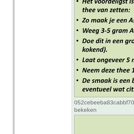
052cebeeba83cabbf70c
bekeken