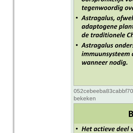
052cebeeba83cabbf70c
bekeken