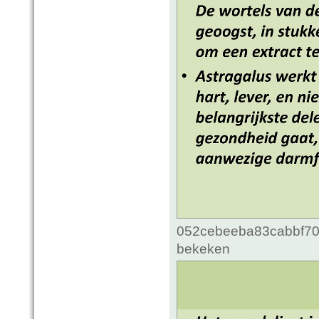
052cebeeba83cabbf70c
bekeken