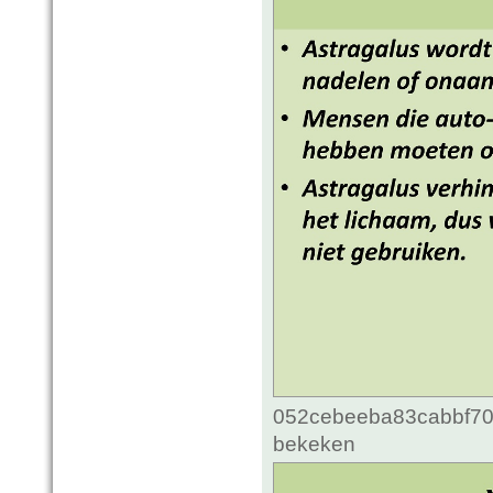
052cebeeba83cabbf70c
bekeken