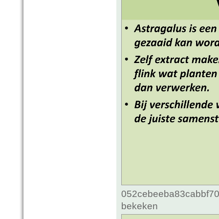
052cebeeba83cabbf70c
bekeken