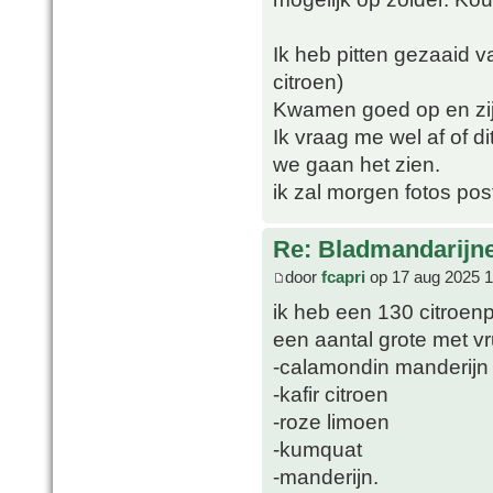
Ik heb pitten gezaaid v
citroen)
Kwamen goed op en zij
Ik vraag me wel af of di
we gaan het zien.
ik zal morgen fotos pos
Re: Bladmandarijn
door
fcapri
op 17 aug 2025 1
ik heb een 130 citroen
een aantal grote met v
-calamondin manderijn
-kafir citroen
-roze limoen
-kumquat
-manderijn.