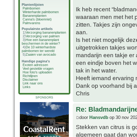
Plantenlijsten
Ik heb recent “bladman
Palmbomen
Winterharde palmbomen
waaraan men met het pl
Bananenplanten
Canna's (bloemriet)
Palmvarens
zitten. Takjes zijn ong
Populairste artikels
aan.
1)
Verzorging bananenplanten
2)
Verzorging van palmen
Is het niet mogelijk dez
3)
Hoe een bananenplant
beschermen in de winter?
uitgetrokken takjes wort
4)
De 10 winterhardste
palmbomen ter wereld
mandarijn een takje er 
5)
Zaaien van avocado
Handige pagina's
een eindje boven het w
Exoten adressen
Veel gestelde vragen
tak in het water.
Hoe foto's uploaden
Richtlijnen
Heeft iemand ervaring 
Disclaimer
Link naar ons
Dank op voorhand bij 
Links
Chris
SPONSORS
Re: Bladmandarijn
door
Hansvdb
op 30 nov 202
Stekken van citrus is g
algemeen gaat dan word