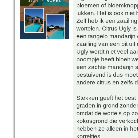
bloemen of bloemknoppe
lukken. Het is ook niet
Zelf heb ik een zaaili
wortelen. Citrus Ugly i
een tangelo mandarijn 
zaailing van een pit uit
Ugly wordt niet veel aa
boompje heeft bloeit we
een zachte mandarijn sm
bestuivend is dus moet
andere citrus en zelfs 
Stekken geeft het bes
graden in grond zonder 
omdat de wortels op z
kokosgrond die verkoch
hebben ze alleen in het
korreltjes.