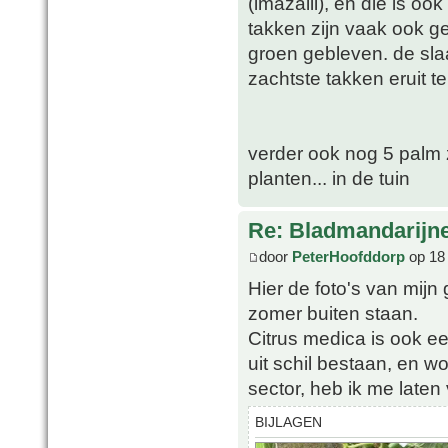
(imazalil), en die is oo
takken zijn vaak ook g
groen gebleven. de sl
zachtste takken eruit te
verder ook nog 5 palm z
planten... in de tuin
Re: Bladmandarijn
door
PeterHoofddorp
op 18
Hier de foto's van mijn
zomer buiten staan.
Citrus medica is ook ee
uit schil bestaan, en w
sector, heb ik me laten 
BIJLAGEN