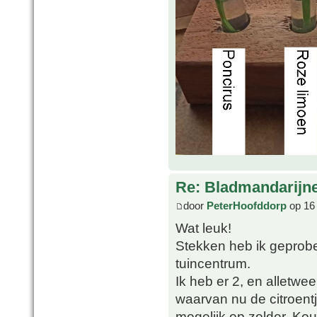
Re: Bladmandarijn
door
PeterHoofddorp
op 16
Wat leuk!
Stekken heb ik geprobee
tuincentrum.
Ik heb er 2, en alletwe
waarvan nu de citroentje
mogelijk op zolder. Koud,