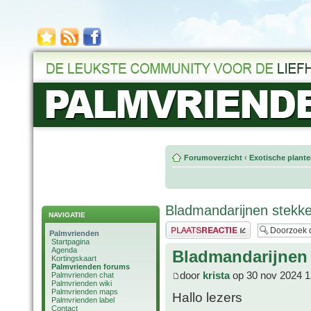
Forumoverzicht
‹
Exotische plant
Bladmandarijnen stekk
NAVIGATIE
Plaats een reactie
Palmvrienden
Startpagina
Agenda
Bladmandarijnen
Kortingskaart
Palmvrienden forums
door
krista
op 30 nov 2024 1
Palmvrienden chat
Palmvrienden wiki
Palmvrienden maps
Hallo lezers
Palmvrienden label
Contact