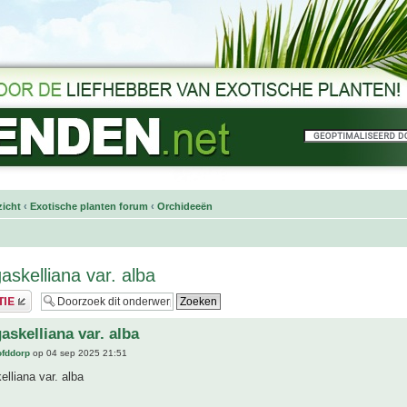
icht
‹
Exotische planten forum
‹
Orchideeën
askelliana var. alba
askelliana var. alba
ofddorp
op 04 sep 2025 21:51
elliana var. alba