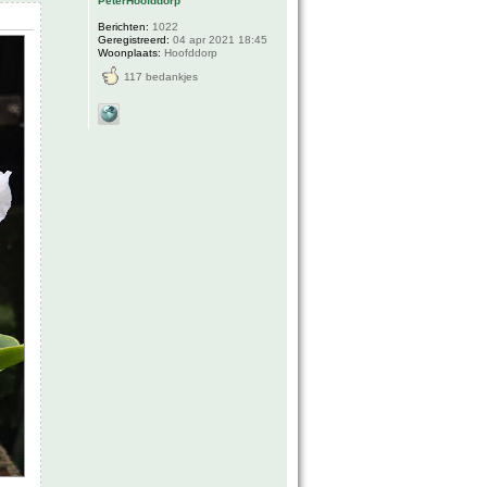
PeterHoofddorp
Berichten:
1022
Geregistreerd:
04 apr 2021 18:45
Woonplaats:
Hoofddorp
117 bedankjes