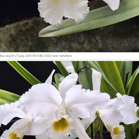
alba sep25 (7).jpg (163.89 KiB) 2642 keer bekeken