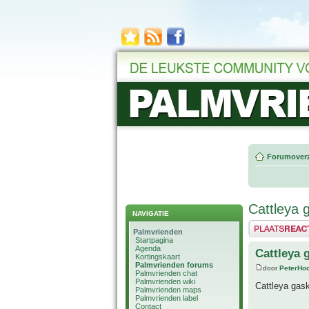
Forumoverz
Cattleya g
NAVIGATIE
Plaats een reactie
Palmvrienden
Startpagina
Agenda
Cattleya g
Kortingskaart
Palmvrienden forums
door
PeterHo
Palmvrienden chat
Palmvrienden wiki
Cattleya gask
Palmvrienden maps
Palmvrienden label
Contact