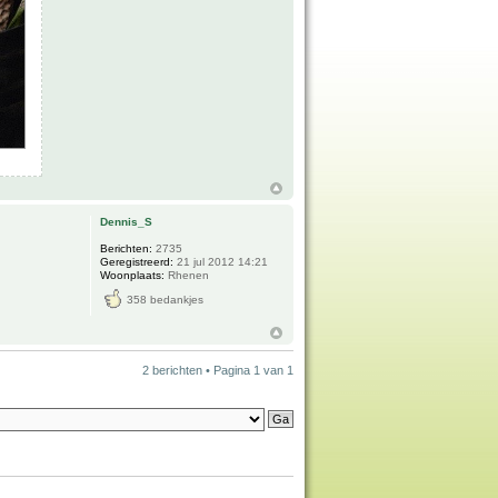
Dennis_S
Berichten:
2735
Geregistreerd:
21 jul 2012 14:21
Woonplaats:
Rhenen
358 bedankjes
2 berichten • Pagina
1
van
1