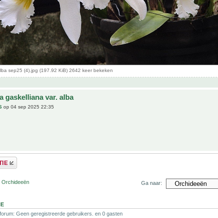
alba sep25 (4).jpg (197.92 KiB) 2642 keer bekeken
a gaskelliana var. alba
S
op 04 sep 2025 22:35
r Orchideeën
Ga naar:
NE
 forum: Geen geregistreerde gebruikers. en 0 gasten