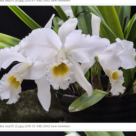
alba sep25 (9).jpg (160.67 KiB) 2642 keer bekeken
alba sep25 (1).jpg (156.31 KiB) 2642 keer bekeken