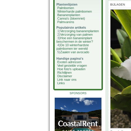
Plantenlijsten
BIJLAGEN
Palmbomen
Winterharde palmbomen
Bananenplanten
Canna's (bloemriet)
Palmvarens
Populairste artikels
1)
Verzorging bananenplanten
2)
Verzorging van palmen
3)
Hoe een bananenplant
beschermen in de winter?
4)
De 10 winterhardste
palmbomen ter wereld
5)
Zaaien van avocado
Handige pagina's
Exoten adressen
Veel gestelde vragen
Hoe foto's uploaden
Richtlijnen
Disclaimer
Link naar ons
Links
SPONSORS