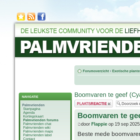
Forumoverzicht
‹
Exotische plant
Boomvaren te geef (Cya
NAVIGATIE
Plaats een reactie
Palmvrienden
Startpagina
Agenda
Boomvaren te gee
Kortingskaart
Palmvrienden forums
door
Flappie
op 19 sep 2025
Palmvrienden chat
Palmvrienden wiki
Palmvrienden maps
Beste mede boomvaren-
Palmvrienden label
Contact