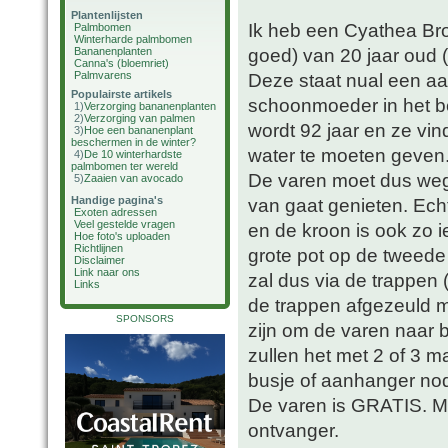
Plantenlijsten
Ik heb een Cyathea Brown
Palmbomen
Winterharde palmbomen
goed) van 20 jaar oud 
Bananenplanten
Canna's (bloemriet)
Palmvarens
Deze staat nual een aan
Populairste artikels
schoonmoeder in het be
1)
Verzorging bananenplanten
2)
Verzorging van palmen
wordt 92 jaar en ze vi
3)
Hoe een bananenplant
beschermen in de winter?
water te moeten geven
4)
De 10 winterhardste
palmbomen ter wereld
De varen moet dus weg.
5)
Zaaien van avocado
Handige pagina's
van gaat genieten. Echt
Exoten adressen
Veel gestelde vragen
en de kroon is ook zo i
Hoe foto's uploaden
Richtlijnen
grote pot op de tweede v
Disclaimer
Link naar ons
zal dus via de trappen
Links
de trappen afgezeuld m
SPONSORS
zijn om de varen naar b
zullen het met 2 of 3 
busje of aanhanger nod
De varen is GRATIS. Ma
ontvanger.