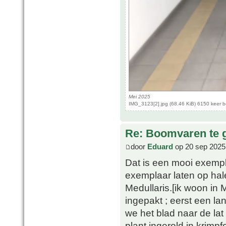
Mei 2025
IMG_3123[2].jpg (68.46 KiB) 6150 keer 
Re: Boomvaren te g
door
Eduard
op 20 sep 2025
Dat is een mooi exemp
exemplaar laten op ha
Medullaris.[ik woon in 
ingepakt ; eerst een la
we het blad naar de la
plant ingerold in krimp