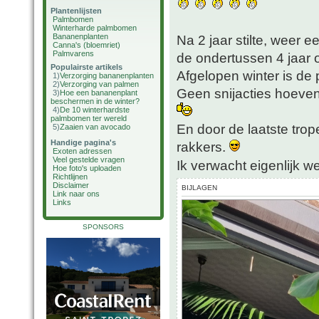
Plantenlijsten
Palmbomen
Winterharde palmbomen
Bananenplanten
Na 2 jaar stilte, weer 
Canna's (bloemriet)
Palmvarens
de ondertussen 4 jaar
Populairste artikels
Afgelopen winter is de 
1)
Verzorging bananenplanten
2)
Verzorging van palmen
Geen snijacties hoeven
3)
Hoe een bananenplant
beschermen in de winter?
4)
De 10 winterhardste
palmbomen ter wereld
En door de laatste trop
5)
Zaaien van avocado
Handige pagina's
rakkers.
Exoten adressen
Veel gestelde vragen
Ik verwacht eigenlijk 
Hoe foto's uploaden
Richtlijnen
Disclaimer
BIJLAGEN
Link naar ons
Links
SPONSORS