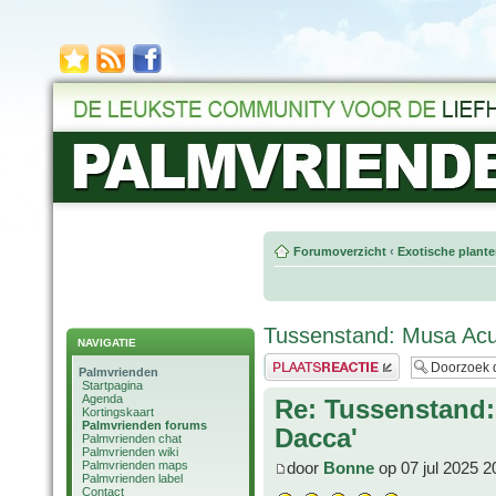
Forumoverzicht
‹
Exotische plant
Tussenstand: Musa Acu
NAVIGATIE
Plaats een reactie
Palmvrienden
Startpagina
Agenda
Re: Tussenstand
Kortingskaart
Palmvrienden forums
Dacca'
Palmvrienden chat
Palmvrienden wiki
Palmvrienden maps
door
Bonne
op 07 jul 2025 2
Palmvrienden label
Contact