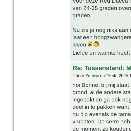
Voor deze Red Dacca is d
van 24-35 graden over
graden.
Nu zie je nog niks aan 
laat een hoogzwangere
leven
Liefde en warmte heeft
Re: Tussenstand: 
door
Yellow
op 19 okt 2025 
hoi Bonne, bij mij staa
grond. al de andere st
ingepakt en ga ook nog
deel in te pakken want 
nu rijp evenals de tama
vruchten. De serre heb 
de moment ze kouder ge