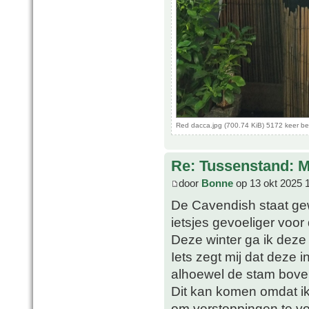
Red dacca.jpg (700.74 KiB) 5172 keer b
Re: Tussenstand: 
door
Bonne
op 13 okt 2025 
De Cavendish staat ge
ietsjes gevoeliger voo
Deze winter ga ik deze
Iets zegt mij dat deze i
alhoewel de stam boven
Dit kan komen omdat ik
om verstoppingen te vo