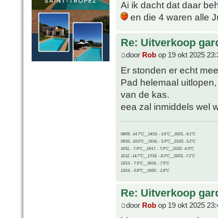
Ai ik dacht dat daar be
en die 4 waren alle 
Re: Uitverkoop gar
door
Rob
op 19 okt 2025 23:
Er stonden er echt me
Pad helemaal uitlopen,
van de kas.
eea zal inmiddels wel w
08/09, -14.7°C__14/15, - 3.6°C__20/21, -9.1°C
09/10, -10.0°C__15/16, - 5.9°C__21/22, -5.2°C
10/11, - 7.9°C__16/17, - 7.9°C__21/22, -6.9°C
11/12, -14.7°C__17/18, - 8.3°C__22/23, -7.1°C
12/13, - 7.9°C__18/19, - 7.5°C
13/14, - 0.8°C__19/20, - 2.8°C
Re: Uitverkoop gar
door
Rob
op 19 okt 2025 23: