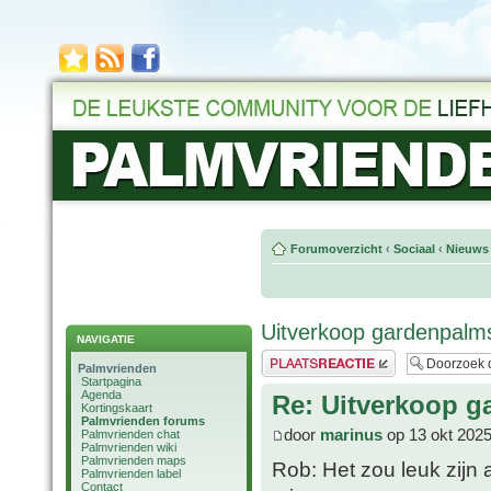
Forumoverzicht
‹
Sociaal
‹
Nieuws 
Uitverkoop gardenpalms
NAVIGATIE
Plaats een reactie
Palmvrienden
Startpagina
Agenda
Re: Uitverkoop g
Kortingskaart
Palmvrienden forums
door
marinus
op 13 okt 2025
Palmvrienden chat
Palmvrienden wiki
Palmvrienden maps
Rob: Het zou leuk zijn 
Palmvrienden label
Contact