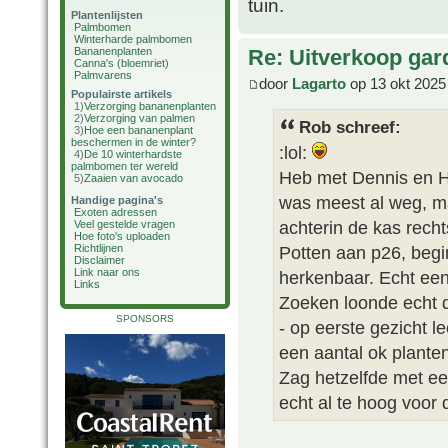
tuin.
Plantenlijsten
Palmbomen
Winterharde palmbomen
Bananenplanten
Re: Uitverkoop gar
Canna's (bloemriet)
Palmvarens
door
Lagarto
op 13 okt 2025
Populairste artikels
1)
Verzorging bananenplanten
2)
Verzorging van palmen
Rob schreef:
3)
Hoe een bananenplant
beschermen in de winter?
:lol:
4)
De 10 winterhardste
palmbomen ter wereld
Heb met Dennis en He
5)
Zaaien van avocado
was meest al weg, m
Handige pagina's
Exoten adressen
achterin de kas rech
Veel gestelde vragen
Hoe foto's uploaden
Potten aan p26, begin
Richtlijnen
Disclaimer
Link naar ons
herkenbaar. Echt een
Links
Zoeken loonde echt d
SPONSORS
- op eerste gezicht l
een aantal ok planten
Zag hetzelfde met e
echt al te hoog voor