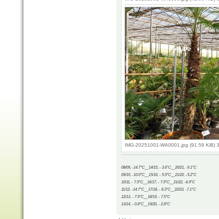
IMG-20251001-WA0001.jpg (91.59 KiB) 
08/09, -14.7°C__14/15, - 3.6°C__20/21, -9.1°C
09/10, -10.0°C__15/16, - 5.9°C__21/22, -5.2°C
10/11, - 7.9°C__16/17, - 7.9°C__21/22, -6.9°C
11/12, -14.7°C__17/18, - 8.3°C__22/23, -7.1°C
12/13, - 7.9°C__18/19, - 7.5°C
13/14, - 0.8°C__19/20, - 2.8°C