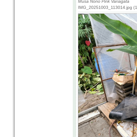
Musa Nono Pink Variagata
IMG_20251003_113014.jpg (1