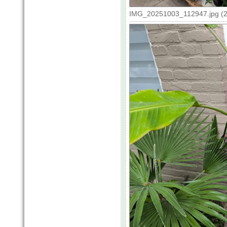
IMG_20251003_112947.jpg (20