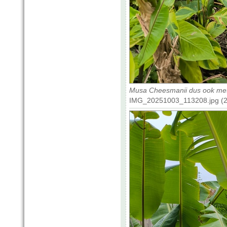
Musa Cheesmanii dus ook met
IMG_20251003_113208.jpg (22