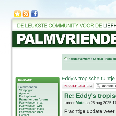
Forumoverzicht
‹
Sociaal
‹
Foto al
Eddy's tropische tuintje
NAVIGATIE
Plaats een reactie
Palmvrienden
Startpagina
Agenda
Re: Eddy's tropis
Kortingskaart
Palmvrienden forums
door
Mate
op 25 aug 2025 1
Palmvrienden chat
Palmvrienden wiki
Palmvrienden maps
Prachtige update wee
Palmvrienden label
Contact