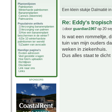
Plantenlijsten
Palmbomen
Een klein stukje Dalmatië in
Winterharde palmbomen
Bananenplanten
Canna's (bloemriet)
Palmvarens
Re: Eddy's tropische
Populairste artikels
1)
Verzorging bananenplanten
door
guardian1967
op 20 se
2)
Verzorging van palmen
3)
Hoe een bananenplant
Is wat een rommeltje, 
beschermen in de winter?
4)
De 10 winterhardste
palmbomen ter wereld
tuin van mijn ouders da
5)
Zaaien van avocado
weken in ziekenhuis.
Handige pagina's
Exoten adressen
Dus alles staat te dicht
Veel gestelde vragen
Hoe foto's uploaden
Richtlijnen
Disclaimer
Link naar ons
Links
SPONSORS