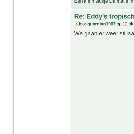
Een klein stukje Dalmatië in
Re: Eddy's tropische
door
guardian1967
op 12 ok
We gaan er weer stilla