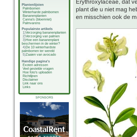
Erythroxylaceae, dat v
Plantenlijsten
plant die u niet mag h
Palmbomen
Winterharde palmbomen
en misschien ook de me
Bananenplanten
Canna's (bloemriet)
Palmvarens
Populairste artikels
1)
Verzorging bananenplanten
2)
Verzorging van palmen
3)
Hoe een bananenplant
beschermen in de winter?
4)
De 10 winterhardste
palmbomen ter wereld
5)
Zaaien van avocado
Handige pagina's
Exoten adressen
Veel gestelde vragen
Hoe foto's uploaden
Richtlijnen
Disclaimer
Link naar ons
Links
SPONSORS