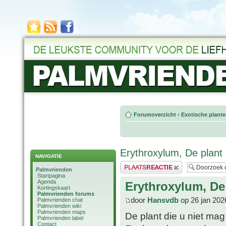
Forumoverzicht
‹
Exotische plant
Erythroxylum, De plant
NAVIGATIE
Plaats een reactie
Palmvrienden
Startpagina
Agenda
Erythroxylum, De
Kortingskaart
Palmvrienden forums
door
Hansvdb
op 26 jan 202
Palmvrienden chat
Palmvrienden wiki
Palmvrienden maps
De plant die u niet mag
Palmvrienden label
Contact