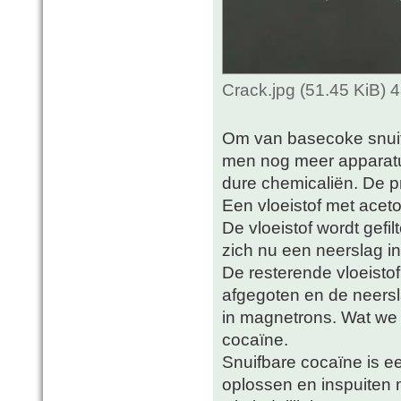
Crack.jpg (51.45 KiB)
Om van basecoke snuif
men nog meer apparat
dure chemicaliën. De pr
Een vloeistof met acet
De vloeistof wordt gefi
zich nu een neerslag in 
De resterende vloeistof
afgegoten en de neers
in magnetrons. Wat we n
cocaïne.
Snuifbare cocaïne is ee
oplossen en inspuiten m