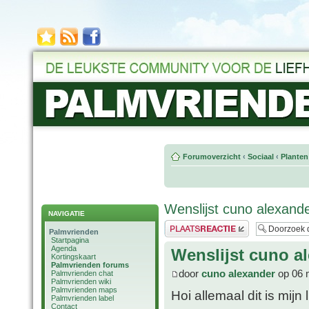
Forumoverzicht
‹
Sociaal
‹
Planten
Wenslijst cuno alexand
NAVIGATIE
Plaats een reactie
Palmvrienden
Startpagina
Agenda
Wenslijst cuno a
Kortingskaart
Palmvrienden forums
door
cuno alexander
op 06 
Palmvrienden chat
Palmvrienden wiki
Palmvrienden maps
Hoi allemaal dit is mijn li
Palmvrienden label
Contact