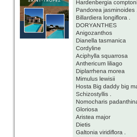
Hardenbergia compton
Pandorea jasminoides 
Billardiera longiflora .
DORYANTHES
Anigozanthos
Dianella tasmanica
Cordyline
Aciphylla squarrosa
Anthericum liliago
Diplarrhena morea
Mimulus lewisii
Hosta Big daddy big m
Schizostyllis .
Nomocharis padanthin
Gloriosa
Aristea major
Dietis
Galtonia viridiflora .