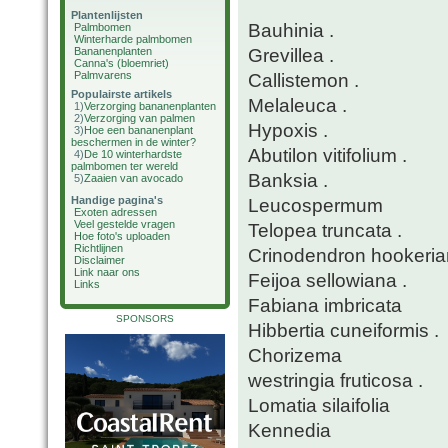
Plantenlijsten
Bauhinia .
Palmbomen
Winterharde palmbomen
Grevillea .
Bananenplanten
Canna's (bloemriet)
Palmvarens
Callistemon .
Populairste artikels
Melaleuca .
1)
Verzorging bananenplanten
2)
Verzorging van palmen
Hypoxis .
3)
Hoe een bananenplant
beschermen in de winter?
Abutilon vitifolium .
4)
De 10 winterhardste
palmbomen ter wereld
Banksia .
5)
Zaaien van avocado
Handige pagina's
Leucospermum
Exoten adressen
Veel gestelde vragen
Telopea truncata .
Hoe foto's uploaden
Richtlijnen
Crinodendron hookeria
Disclaimer
Link naar ons
Feijoa sellowiana .
Links
Fabiana imbricata
SPONSORS
Hibbertia cuneiformis .
Chorizema
westringia fruticosa .
Lomatia silaifolia
Kennedia