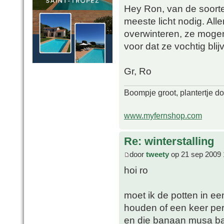
Hey Ron, van de soorte
meeste licht nodig. Al
overwinteren, ze mogen 
voor dat ze vochtig bli
Gr, Ro
Boompje groot, plantertje d
www.myfernshop.com
Re: winterstalling
door
tweety
op 21 sep 2009 
hoi ro
moet ik de potten in ee
houden of een keer per
en die banaan musa basj