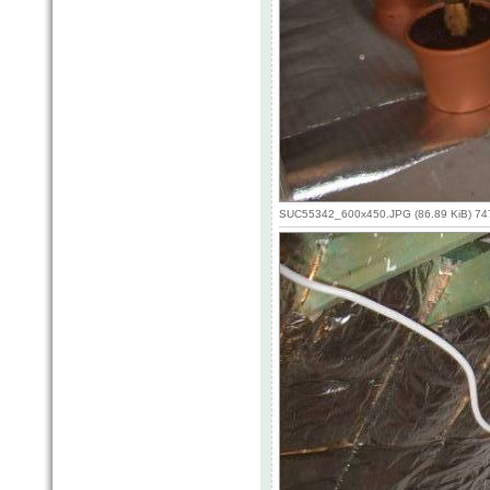
SUC55342_600x450.JPG (86.89 KiB) 74