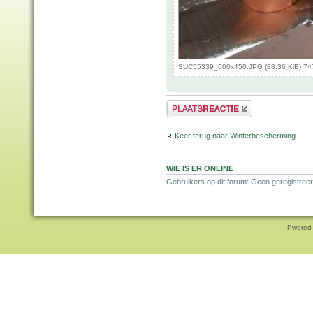
SUC55339_600x450.JPG (88.36 KiB) 74
Plaats een reactie
Keer terug naar Winterbescherming
WIE IS ER ONLINE
Gebruikers op dit forum: Geen geregistreer
Pwered