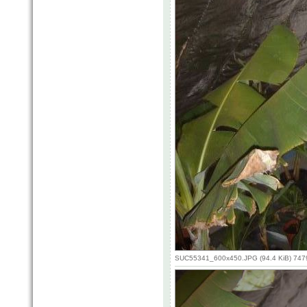
SUC55341_600x450.JPG (94.4 KiB) 747