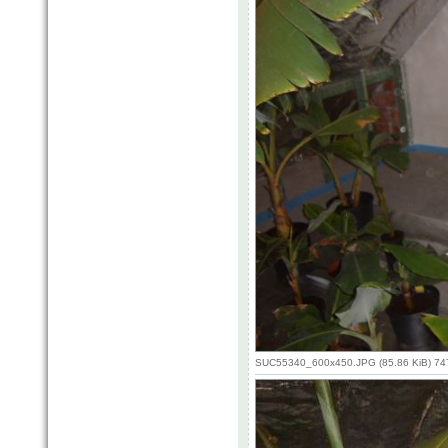
SUC55340_600x450.JPG (85.86 KiB) 74