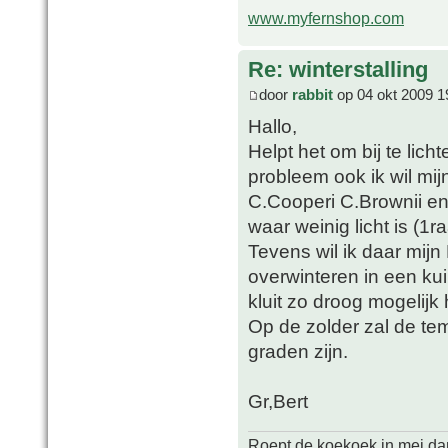
www.myfernshop.com
Re: winterstalling
door
rabbit
op 04 okt 2009 1
Hallo,
Helpt het om bij te licht
probleem ook ik wil mi
C.Cooperi C.Brownii en
waar weinig licht is (1r
Tevens wil ik daar mijn
overwinteren in een ku
kluit zo droog mogelij
Op de zolder zal de te
graden zijn.
Gr,Bert
Roept de koekoek in mei,dan 