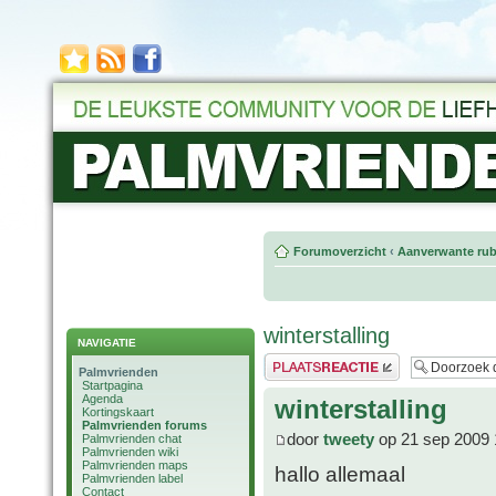
Forumoverzicht
‹
Aanverwante rub
winterstalling
NAVIGATIE
Plaats een reactie
Palmvrienden
Startpagina
Agenda
winterstalling
Kortingskaart
Palmvrienden forums
door
tweety
op 21 sep 2009 
Palmvrienden chat
Palmvrienden wiki
Palmvrienden maps
hallo allemaal
Palmvrienden label
Contact