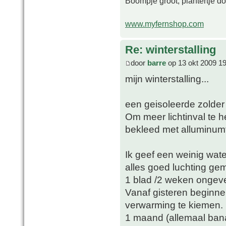
Boompje groot, plantertje d
www.myfernshop.com
Re: winterstalling
door
barre
op 13 okt 2009 19
mijn winterstalling...
een geisoleerde zolder 
Om meer lichtinval te h
bekleed met alluminumf
Ik geef een weinig wate
alles goed luchting ge
1 blad /2 weken ongeve
Vanaf gisteren beginne
verwarming te kiemen.
1 maand (allemaal ban