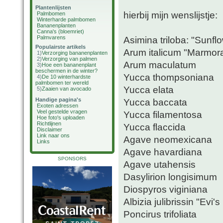
Plantenlijsten
hierbij mijn wenslijstje:
Palmbomen
Winterharde palmbomen
Bananenplanten
Canna's (bloemriet)
Palmvarens
Asimina triloba: "Sunfl
Populairste artikels
Arum italicum "Marmor
1)
Verzorging bananenplanten
2)
Verzorging van palmen
Arum maculatum
3)
Hoe een bananenplant
beschermen in de winter?
Yucca thompsoniana
4)
De 10 winterhardste
palmbomen ter wereld
Yucca elata
5)
Zaaien van avocado
Handige pagina's
Yucca baccata
Exoten adressen
Veel gestelde vragen
Yucca filamentosa
Hoe foto's uploaden
Richtlijnen
Yucca flaccida
Disclaimer
Link naar ons
Agave neomexicana
Links
Agave havardiana
SPONSORS
Agave utahensis
Dasylirion longisimum
Diospyros viginiana
Albizia julibrissin "Evi's
Poncirus trifoliata