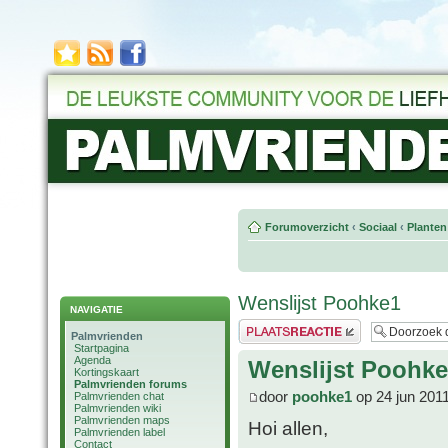
Forumoverzicht
‹
Sociaal
‹
Planten
Wenslijst Poohke1
NAVIGATIE
Plaats een reactie
Palmvrienden
Startpagina
Agenda
Wenslijst Poohk
Kortingskaart
Palmvrienden forums
door
poohke1
op 24 jun 201
Palmvrienden chat
Palmvrienden wiki
Palmvrienden maps
Hoi allen,
Palmvrienden label
Contact