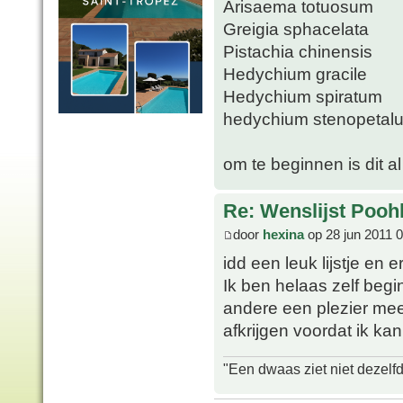
Arisaema totuosum
Greigia sphacelata
Pistachia chinensis
Hedychium gracile
Hedychium spiratum
hedychium stenopetal
om te beginnen is dit al 
Re: Wenslijst Pooh
door
hexina
op 28 jun 2011 
idd een leuk lijstje en e
Ik ben helaas zelf begin
andere een plezier mee
afkrijgen voordat ik ka
"Een dwaas ziet niet dezelf