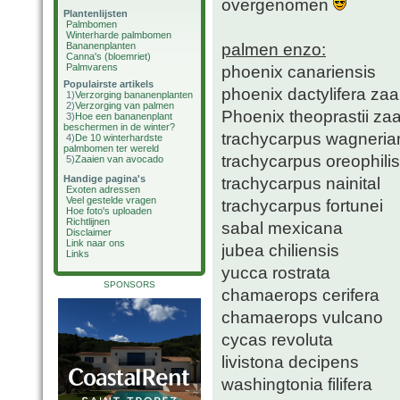
overgenomen
Plantenlijsten
Palmbomen
Winterharde palmbomen
palmen enzo:
Bananenplanten
Canna's (bloemriet)
Palmvarens
phoenix canariensis
Populairste artikels
phoenix dactylifera zaa
1)
Verzorging bananenplanten
2)
Verzorging van palmen
Phoenix theoprastii zaa
3)
Hoe een bananenplant
beschermen in de winter?
trachycarpus wagneria
4)
De 10 winterhardste
palmbomen ter wereld
trachycarpus oreophilis
5)
Zaaien van avocado
Handige pagina's
trachycarpus nainital
Exoten adressen
Veel gestelde vragen
trachycarpus fortunei
Hoe foto's uploaden
Richtlijnen
sabal mexicana
Disclaimer
Link naar ons
jubea chiliensis
Links
yucca rostrata
SPONSORS
chamaerops cerifera
chamaerops vulcano
cycas revoluta
livistona decipens
washingtonia filifera