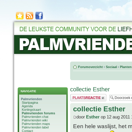
Forumoverzicht
‹
Sociaal
‹
Planten
collectie Esther
NAVIGATIE
Plaats een reactie
Palmvrienden
Startpagina
Agenda
collectie Esther
Kortingskaart
Palmvrienden forums
door
Esther
op 12 aug 2011 
Palmvrienden chat
Palmvrienden wiki
Palmvrienden maps
Een hele waslijst, het 
Palmvrienden label
Contact