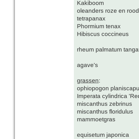
Kakiboom
oleanders roze en rood
tetrapanax
Phormium tenax
Hibiscus coccineus
rheum palmatum tanga
agave's
grassen
:
ophiopogon planiscapus
Imperata cylindrica 'Re
miscanthus zebrinus
miscanthus floridulus
mammoetgras
equisetum japonica