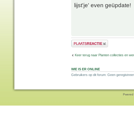
lijst'je' even geüpdate!
Plaats een reactie
Keer terug naar Planten collecties en wen
WIE IS ER ONLINE
Gebruikers op dit forum: Geen geregistreer
Pwered