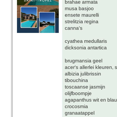
brahae armata
musa basjoo
ensete maurelli
strelitzia regina
canna's
cyathea medullaris
dicksonia antartica
brugmansia geel
acer's allerlei kleuren
albizia julibrissin
tibouchina
toscaanse jasmijn
olijfboompje
agapanthus wit en bla
crocosmia
granaatappel