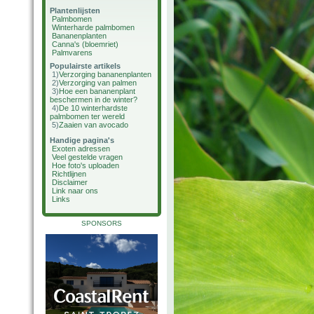
Plantenlijsten
Palmbomen
Winterharde palmbomen
Bananenplanten
Canna's (bloemriet)
Palmvarens
Populairste artikels
1)
Verzorging bananenplanten
2)
Verzorging van palmen
3)
Hoe een bananenplant
beschermen in de winter?
4)
De 10 winterhardste
palmbomen ter wereld
5)
Zaaien van avocado
Handige pagina's
Exoten adressen
Veel gestelde vragen
Hoe foto's uploaden
Richtlijnen
Disclaimer
Link naar ons
Links
SPONSORS