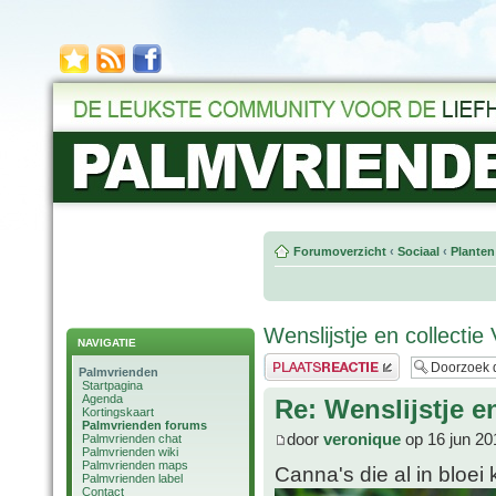
Forumoverzicht
‹
Sociaal
‹
Planten
Wenslijstje en collectie
NAVIGATIE
Plaats een reactie
Palmvrienden
Startpagina
Agenda
Re: Wenslijstje e
Kortingskaart
Palmvrienden forums
door
veronique
op 16 jun 20
Palmvrienden chat
Palmvrienden wiki
Palmvrienden maps
Canna's die al in bloei
Palmvrienden label
Contact