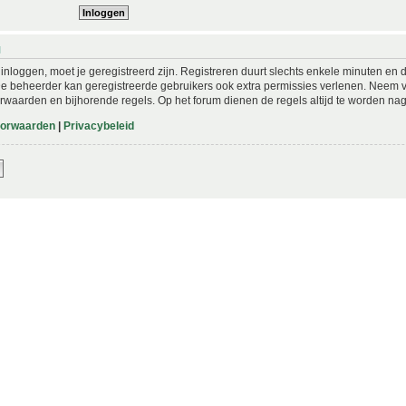
N
nloggen, moet je geregistreerd zijn. Registreren duurt slechts enkele minuten en 
De beheerder kan geregistreerde gebruikers ook extra permissies verlenen. Neem vo
rwaarden en bijhorende regels. Op het forum dienen de regels altijd te worden nag
oorwaarden
|
Privacybeleid