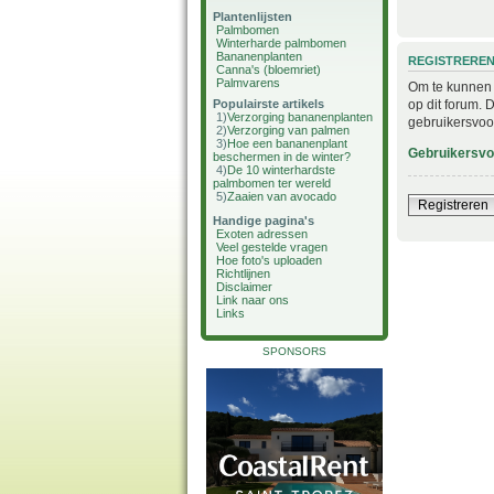
Plantenlijsten
Palmbomen
Winterharde palmbomen
Bananenplanten
REGISTRERE
Canna's (bloemriet)
Palmvarens
Om te kunnen i
op dit forum. 
Populairste artikels
1)
Verzorging bananenplanten
gebruikersvoo
2)
Verzorging van palmen
3)
Hoe een bananenplant
Gebruikersv
beschermen in de winter?
4)
De 10 winterhardste
palmbomen ter wereld
5)
Zaaien van avocado
Registreren
Handige pagina's
Exoten adressen
Veel gestelde vragen
Hoe foto's uploaden
Richtlijnen
Disclaimer
Link naar ons
Links
SPONSORS