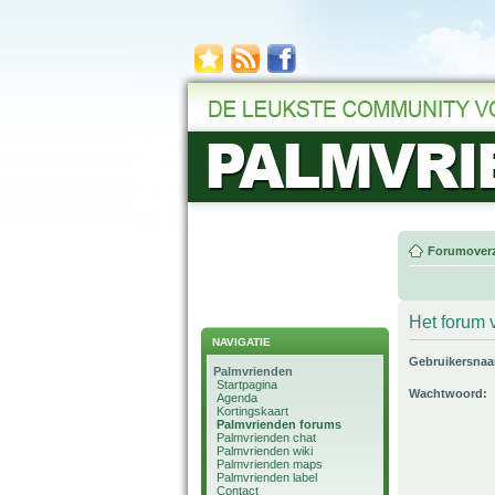
Forumoverz
Het forum v
NAVIGATIE
Gebruikersna
Palmvrienden
Startpagina
Wachtwoord:
Agenda
Kortingskaart
Palmvrienden forums
Palmvrienden chat
Palmvrienden wiki
Palmvrienden maps
Palmvrienden label
Contact