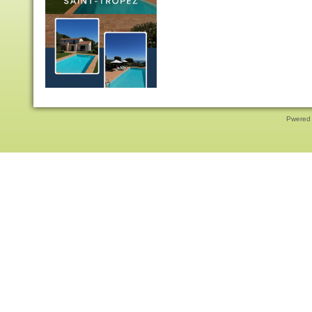
Pwered