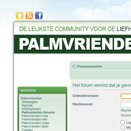
Forumoverzicht
Het forum vereist dat je ger
NAVIGATIE
Gebruikersnaam:
Palmvrienden
Startpagina
Wachtwoord:
Agenda
Kortingskaart
Wachtw
Palmvrienden forums
Verzend
Palmvrienden chat
Palmvrienden wiki
Log
Palmvrienden maps
Palmvrienden label
Mij
Contact