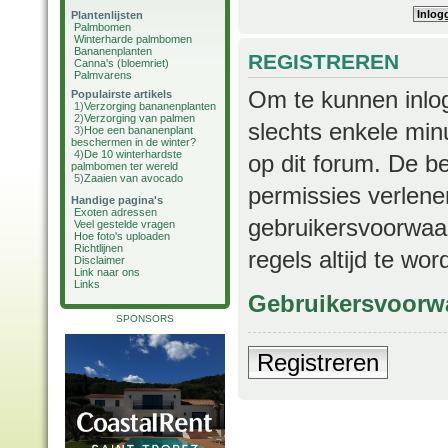
Plantenlijsten
Palmbomen
Winterharde palmbomen
Bananenplanten
REGISTREREN
Canna's (bloemriet)
Palmvarens
Om te kunnen inlog
Populairste artikels
1)
Verzorging bananenplanten
2)
Verzorging van palmen
slechts enkele min
3)
Hoe een bananenplant
beschermen in de winter?
4)
De 10 winterhardste
op dit forum. De b
palmbomen ter wereld
5)
Zaaien van avocado
permissies verlene
Handige pagina's
Exoten adressen
gebruikersvoorwaar
Veel gestelde vragen
Hoe foto's uploaden
Richtlijnen
regels altijd te wo
Disclaimer
Link naar ons
Links
Gebruikersvoorw
SPONSORS
Registreren