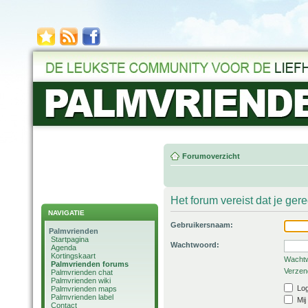
Forumoverzicht
Het forum vereist dat je ger
NAVIGATIE
Gebruikersnaam:
Palmvrienden
Startpagina
Wachtwoord:
Agenda
Kortingskaart
Wachtw
Palmvrienden forums
Verzend
Palmvrienden chat
Palmvrienden wiki
Log
Palmvrienden maps
Palmvrienden label
Mij
Contact