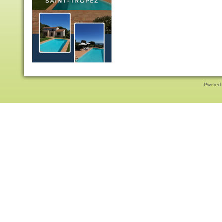
Pwered