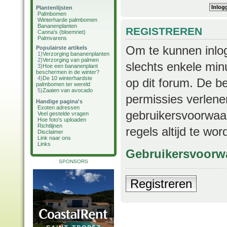
Plantenlijsten
Palmbomen
Winterharde palmbomen
Bananenplanten
REGISTREREN
Canna's (bloemriet)
Palmvarens
Om te kunnen inlog
Populairste artikels
1)
Verzorging bananenplanten
2)
Verzorging van palmen
slechts enkele min
3)
Hoe een bananenplant
beschermen in de winter?
4)
De 10 winterhardste
op dit forum. De b
palmbomen ter wereld
5)
Zaaien van avocado
permissies verlene
Handige pagina's
Exoten adressen
gebruikersvoorwaar
Veel gestelde vragen
Hoe foto's uploaden
Richtlijnen
regels altijd te wo
Disclaimer
Link naar ons
Links
Gebruikersvoorw
SPONSORS
Registreren