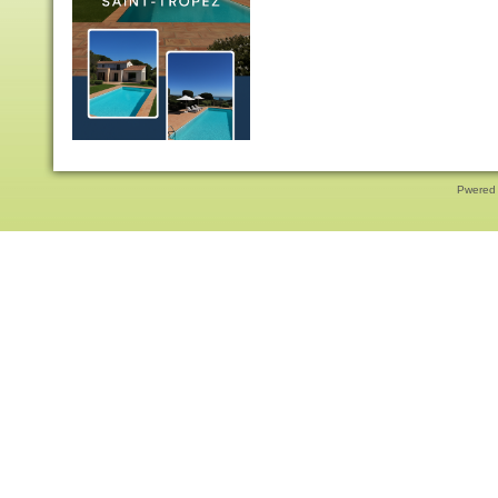
Pwered