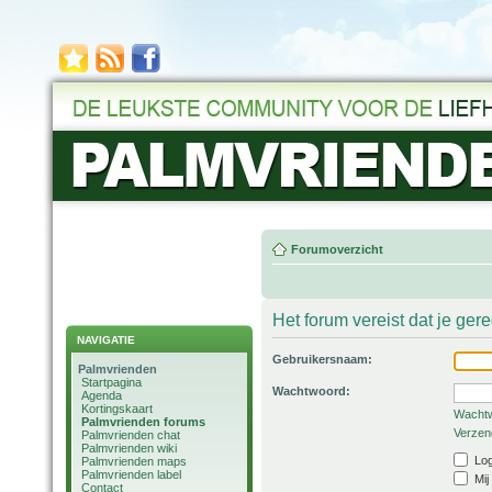
Forumoverzicht
Het forum vereist dat je ger
NAVIGATIE
Gebruikersnaam:
Palmvrienden
Startpagina
Wachtwoord:
Agenda
Kortingskaart
Wachtw
Palmvrienden forums
Verzend
Palmvrienden chat
Palmvrienden wiki
Log
Palmvrienden maps
Palmvrienden label
Mij
Contact