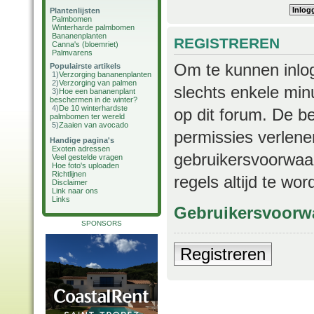
Plantenlijsten
Palmbomen
Winterharde palmbomen
Bananenplanten
REGISTREREN
Canna's (bloemriet)
Palmvarens
Om te kunnen inlog
Populairste artikels
1)
Verzorging bananenplanten
2)
Verzorging van palmen
slechts enkele min
3)
Hoe een bananenplant
beschermen in de winter?
4)
De 10 winterhardste
op dit forum. De b
palmbomen ter wereld
5)
Zaaien van avocado
permissies verlene
Handige pagina's
Exoten adressen
gebruikersvoorwaar
Veel gestelde vragen
Hoe foto's uploaden
Richtlijnen
regels altijd te wo
Disclaimer
Link naar ons
Links
Gebruikersvoorw
SPONSORS
Registreren