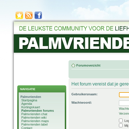
Forumoverzicht
Het forum vereist dat je ger
NAVIGATIE
Gebruikersnaam:
Palmvrienden
Startpagina
Wachtwoord:
Agenda
Kortingskaart
Wachtw
Palmvrienden forums
Verzend
Palmvrienden chat
Palmvrienden wiki
Log
Palmvrienden maps
Palmvrienden label
Mij
Contact