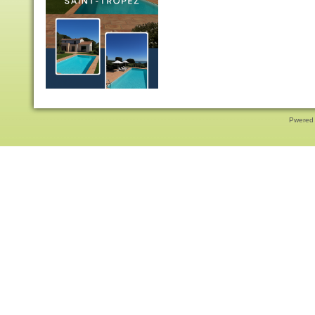
Pwered