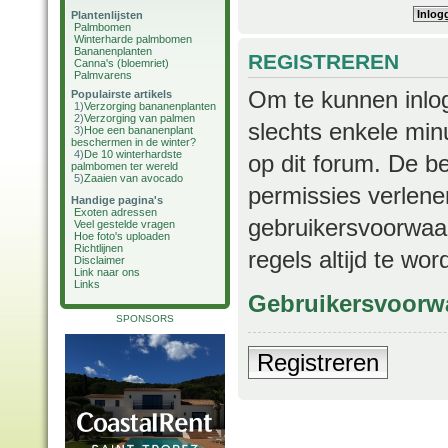
Plantenlijsten
Palmbomen
Winterharde palmbomen
Bananenplanten
REGISTREREN
Canna's (bloemriet)
Palmvarens
Om te kunnen inlog
Populairste artikels
1)
Verzorging bananenplanten
2)
Verzorging van palmen
slechts enkele min
3)
Hoe een bananenplant
beschermen in de winter?
4)
De 10 winterhardste
op dit forum. De b
palmbomen ter wereld
5)
Zaaien van avocado
permissies verlene
Handige pagina's
Exoten adressen
gebruikersvoorwaar
Veel gestelde vragen
Hoe foto's uploaden
Richtlijnen
regels altijd te wo
Disclaimer
Link naar ons
Links
Gebruikersvoorw
SPONSORS
Registreren