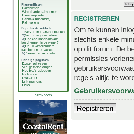
Plantenlijsten
Palmbomen
Winterharde palmbomen
Bananenplanten
REGISTREREN
Canna's (bloemriet)
Palmvarens
Om te kunnen inlog
Populairste artikels
1)
Verzorging bananenplanten
2)
Verzorging van palmen
slechts enkele min
3)
Hoe een bananenplant
beschermen in de winter?
4)
De 10 winterhardste
op dit forum. De b
palmbomen ter wereld
5)
Zaaien van avocado
permissies verlene
Handige pagina's
Exoten adressen
gebruikersvoorwaar
Veel gestelde vragen
Hoe foto's uploaden
Richtlijnen
regels altijd te wo
Disclaimer
Link naar ons
Links
Gebruikersvoorw
SPONSORS
Registreren