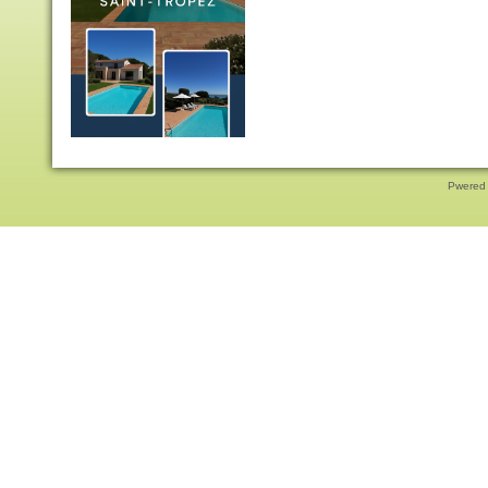
Pwered