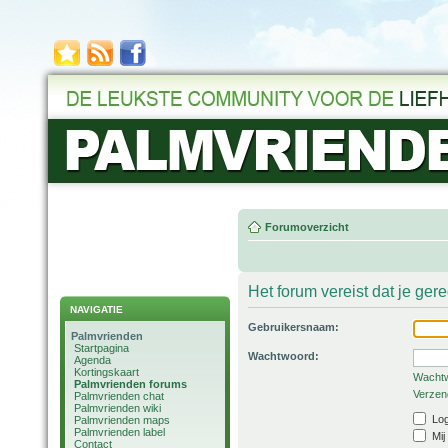
Forumoverzicht
Het forum vereist dat je ger
NAVIGATIE
Gebruikersnaam:
Palmvrienden
Startpagina
Wachtwoord:
Agenda
Kortingskaart
Wachtw
Palmvrienden forums
Verzend
Palmvrienden chat
Palmvrienden wiki
Log
Palmvrienden maps
Palmvrienden label
Mij
Contact