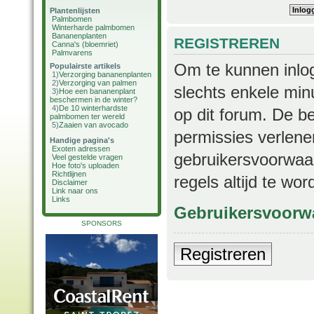
Plantenlijsten
Palmbomen
Winterharde palmbomen
Bananenplanten
REGISTREREN
Canna's (bloemriet)
Palmvarens
Om te kunnen inlog
Populairste artikels
1)
Verzorging bananenplanten
2)
Verzorging van palmen
slechts enkele min
3)
Hoe een bananenplant
beschermen in de winter?
4)
De 10 winterhardste
op dit forum. De b
palmbomen ter wereld
5)
Zaaien van avocado
permissies verlene
Handige pagina's
Exoten adressen
gebruikersvoorwaar
Veel gestelde vragen
Hoe foto's uploaden
Richtlijnen
regels altijd te wo
Disclaimer
Link naar ons
Links
Gebruikersvoorw
SPONSORS
Registreren