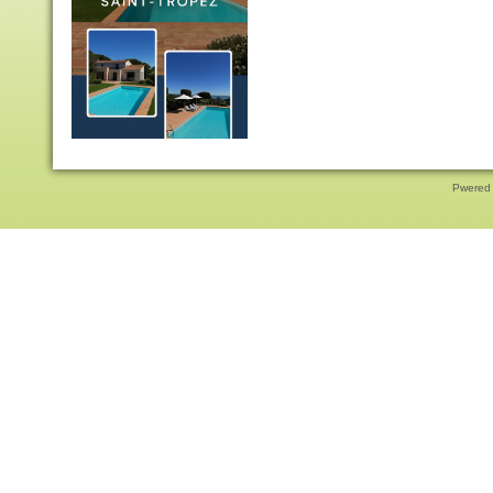
Pwered