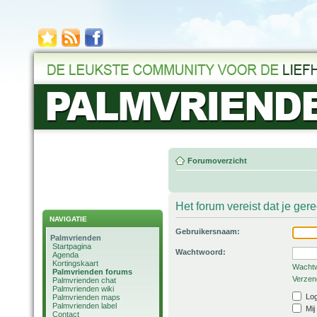
Forumoverzicht
Het forum vereist dat je ger
NAVIGATIE
Gebruikersnaam:
Palmvrienden
Startpagina
Wachtwoord:
Agenda
Kortingskaart
Wachtw
Palmvrienden forums
Verzend
Palmvrienden chat
Palmvrienden wiki
Log
Palmvrienden maps
Palmvrienden label
Mij
Contact