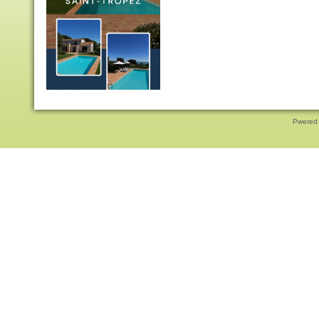
Pwered