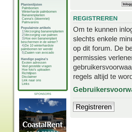
Plantenlijsten
Palmbomen
Winterharde palmbomen
Bananenplanten
REGISTREREN
Canna's (bloemriet)
Palmvarens
Om te kunnen inlog
Populairste artikels
1)
Verzorging bananenplanten
2)
Verzorging van palmen
slechts enkele min
3)
Hoe een bananenplant
beschermen in de winter?
4)
De 10 winterhardste
op dit forum. De b
palmbomen ter wereld
5)
Zaaien van avocado
permissies verlene
Handige pagina's
Exoten adressen
gebruikersvoorwaar
Veel gestelde vragen
Hoe foto's uploaden
Richtlijnen
regels altijd te wo
Disclaimer
Link naar ons
Links
Gebruikersvoorw
SPONSORS
Registreren