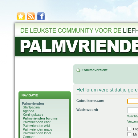
Forumoverzicht
Het forum vereist dat je ger
NAVIGATIE
Gebruikersnaam:
Palmvrienden
Startpagina
Wachtwoord:
Agenda
Kortingskaart
Wachtw
Palmvrienden forums
Verzend
Palmvrienden chat
Palmvrienden wiki
Log
Palmvrienden maps
Palmvrienden label
Mij
Contact