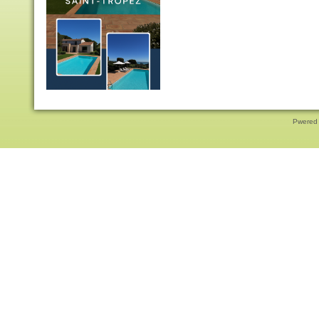
Pwered