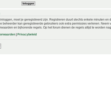
N
nloggen, moet je geregistreerd zijn. Registreren duurt slechts enkele minuten en 
De beheerder kan geregistreerde gebruikers ook extra permissies verlenen. Neem vo
rwaarden en bijhorende regels. Op het forum dienen de regels altijd te worden nag
oorwaarden
|
Privacybeleid