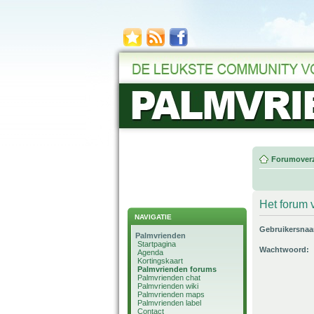
Forumoverz
Het forum v
NAVIGATIE
Gebruikersna
Palmvrienden
Startpagina
Wachtwoord:
Agenda
Kortingskaart
Palmvrienden forums
Palmvrienden chat
Palmvrienden wiki
Palmvrienden maps
Palmvrienden label
Contact