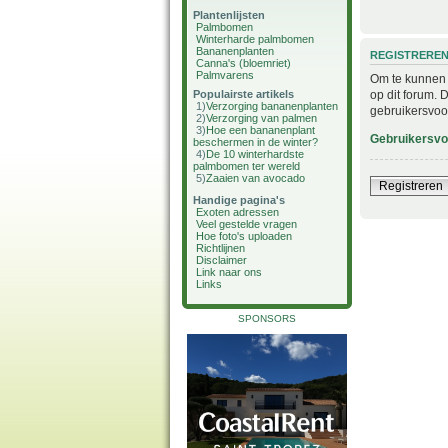
Plantenlijsten
Palmbomen
Winterharde palmbomen
Bananenplanten
REGISTRERE
Canna's (bloemriet)
Palmvarens
Om te kunnen i
op dit forum. 
Populairste artikels
1)
Verzorging bananenplanten
gebruikersvoo
2)
Verzorging van palmen
3)
Hoe een bananenplant
Gebruikersv
beschermen in de winter?
4)
De 10 winterhardste
palmbomen ter wereld
5)
Zaaien van avocado
Registreren
Handige pagina's
Exoten adressen
Veel gestelde vragen
Hoe foto's uploaden
Richtlijnen
Disclaimer
Link naar ons
Links
SPONSORS