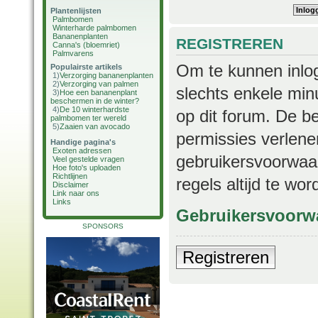
Plantenlijsten
Palmbomen
Winterharde palmbomen
Bananenplanten
REGISTREREN
Canna's (bloemriet)
Palmvarens
Om te kunnen inlog
Populairste artikels
1)
Verzorging bananenplanten
2)
Verzorging van palmen
slechts enkele min
3)
Hoe een bananenplant
beschermen in de winter?
4)
De 10 winterhardste
op dit forum. De b
palmbomen ter wereld
5)
Zaaien van avocado
permissies verlene
Handige pagina's
Exoten adressen
gebruikersvoorwaar
Veel gestelde vragen
Hoe foto's uploaden
Richtlijnen
regels altijd te wo
Disclaimer
Link naar ons
Links
Gebruikersvoorw
SPONSORS
Registreren