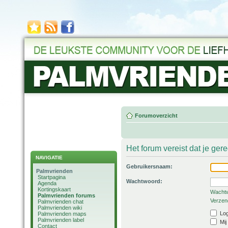
Forumoverzicht
Het forum vereist dat je ger
NAVIGATIE
Gebruikersnaam:
Palmvrienden
Startpagina
Wachtwoord:
Agenda
Kortingskaart
Wachtw
Palmvrienden forums
Verzend
Palmvrienden chat
Palmvrienden wiki
Log
Palmvrienden maps
Palmvrienden label
Mij
Contact