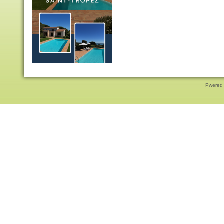
Pwered